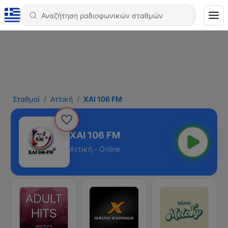
Σταθμοί
Αττική
XAI 106 FM
XAI 106 FM
Αττική - Online