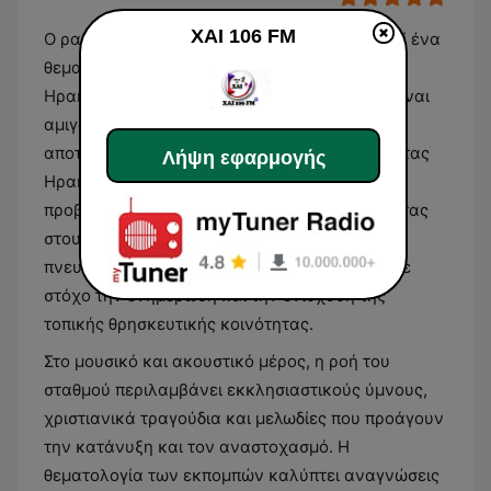
XAI 106 FM
Ο ραδιοφωνικός σταθμός XAI 106 FM αποτελεί ένα
θεματικό μέσο που εκπέμπει από την πόλη του
Ηρακλείου στην Κρήτη. Το περιεχόμενό του είναι
αμιγώς θρησκευτικό και πνευματικό, καθώς
αποτελεί τη φωνή της Χριστιανικής Αδελφότητας
Λήψη εφαρμογής
Ηρακλείου. Το πρόγραμμά του εστιάζει στην
προβολή της χριστιανικής πίστης, προσφέροντας
στους ακροατές έναν συνδυασμό διδαχής και
πνευματικής καθοδήγησης μέσω του λόγου, με
στόχο την ενημέρωση και την ενίσχυση της
τοπικής θρησκευτικής κοινότητας.
Στο μουσικό και ακουστικό μέρος, η ροή του
σταθμού περιλαμβάνει εκκλησιαστικούς ύμνους,
χριστιανικά τραγούδια και μελωδίες που προάγουν
την κατάνυξη και τον αναστοχασμό. Η
θεματολογία των εκπομπών καλύπτει αναγνώσεις