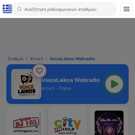
Σταθμοί
Αττική
VoiceLaikos Webradio
VoiceLaikos Webradio
Αττική - Online