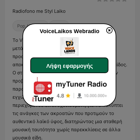
Radiofono me Styl Laiko
Pop / Top 40
Φολκ
VoiceLaikos Webradio
Το VoiceLaikos Webradio επικεντρώνεται στη
μετάδοση ελληνικής λαϊκής μουσικής,
προσφέροντας ένα πρόγραμμα που είναι
αποκλειστικά αφιερωμένο στο συγκεκριμένο είδος.
Λήψη εφαρμογής
Ο σταθμός εκπέμπει ψηφιακά και εστιάζει στην
προβολή τραγουδιών που αναδεικνύουν τον
παραδοσιακό ήχο του μπουζουκιού και την
εγχώρια μουσική παραγωγή. Η ροή του
περιεχομένου είναι σχεδιασμένη για να καλύπτει
τις ανάγκες των ακροατών που προτιμούν το
αυθεντικό λαϊκό ύφος, διατηρώντας μια σταθερή
μουσική ταυτότητα χωρίς παρεκκλίσεις σε άλλα
μουσικά είδη.