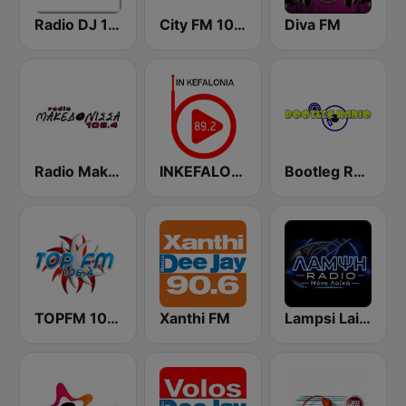
Radio DJ 105
City FM 103.8
Diva FM
Radio Makedonisa 106.4 FM
INKEFALONIA 89.2 FM
Bootleg Radio Greece
TOPFM 106.4
Xanthi FM
Lampsi Laiko Internet Radio