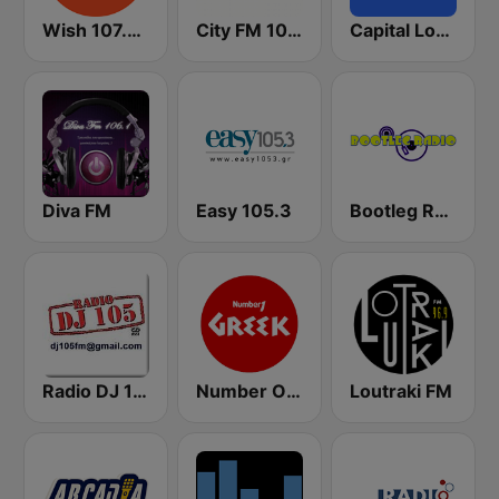
Wish 107.5 FM
City FM 103.8
Capital London
Diva FM
Easy 105.3
Bootleg Radio Greece
Radio DJ 105
Number One Greek
Loutraki FM