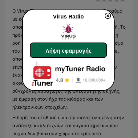
Ο Virus Radio αποτελεί έναν ραδιοφωνικό σταθμό
Virus Radio
με έδρα την Ελλάδα, ο οποίος εστιάζει
αποκλειστικά στην εναλλακτική μουσική σκηνή. Το
πρόγραμμά του χαρακτηρίζεται από μια συνεχή
ροή μουσικών επιλογών που καλύπτουν το φάσμα
Λήψη εφαρμογής
του alternative rock, του indie και του new wave,
αποφεύγοντας τις συμβατικές mainstream
επιτυχίες. Οι ακροατές μπορούν να περιμένουν
έναν συνδυασμό από κλασικά εναλλακτικά
ακούσματα περασμένων δεκαετιών έως και
σύγχρονες παραγωγές της ανεξάρτητης σκηνής,
με έμφαση στον ήχο της κιθάρας και των
ηλεκτρονικών στοιχείων.
Η δομή του σταθμού είναι προσανατολισμένη στην
ανάδειξη καλλιτεχνών και συγκροτημάτων που
συχνά δεν βρίσκουν χώρο στο εμπορικό