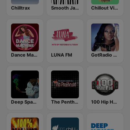
Chilltrax
Smooth Jazz - Groov
Chillout Vibes
Dance Machine
LUNA FM
GotRadio - Urban Lounge
Deep Space Chill
The Penthouse
100 Hip Hop and RNB FM