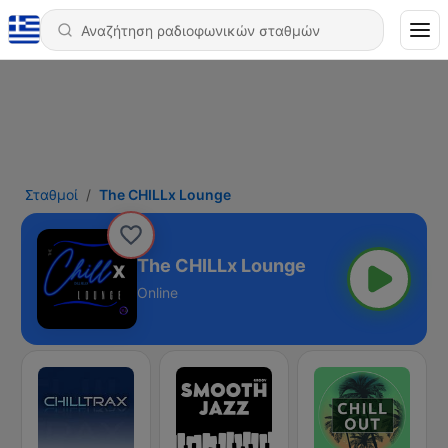
Σταθμοί
The CHILLx Lounge
The CHILLx Lounge
Online