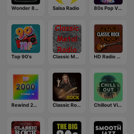
Wonder 80's
Salsa Radio
80s Pop Vibes
Top 90's
Classic Metal Radio
HD Radio - Classic Rock
Rewind 2000's
Classic Rock Station
Chillout Vibes