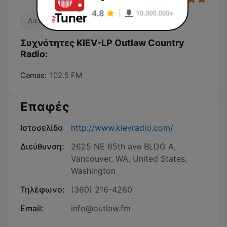
Διεθνής μουσική
Συχνότητες KIEV-LP Outlaw Country
Radio:
Camas:
102.5 FM
Επαφές
Ιστοσελίδα
http://www.kievradio.com/
Διεύθυνση:
2625 NE 65th ave BLDG A,
Vancouver, WA, United States,
Washington
Τηλέφωνο:
(360) 216-4260
Email:
info@outlaw.fm