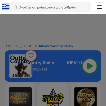
Σταθμοί
KIEV-LP Outlaw Country Radio
-LP Outlaw Country Radio
102.5 FM