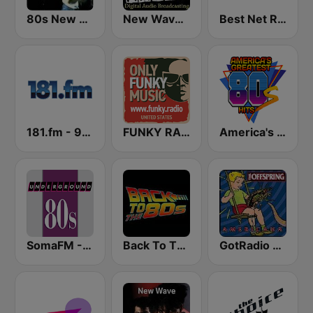
80s New Wave
New Wave 80's Music Radio
Best Net Radio - New Wave
181.fm - 90's Alternative
FUNKY RADIO (USA)
America's Greatest 80s Hits
SomaFM - Underground 80's
Back To The 80's Radio
GotRadio - 90's Alternative