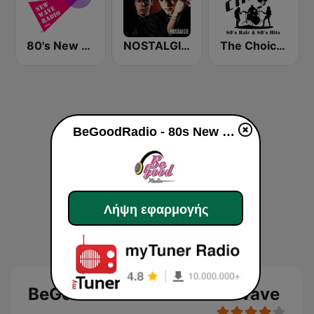
80's New Wave Radio - NewWaveRadio.org
NOSTALGIE NEW WAVE
The Choice - 80's Hair & 80's Hits
BeGoodRadio - 80s New Wave
Λήψη εφαρμογής
BeGoodRadio - 80s New Wave