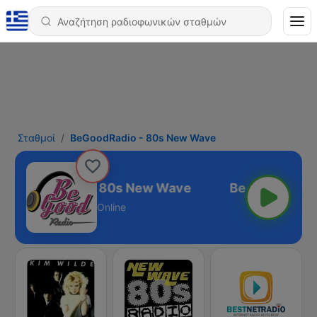
Σταθμοί
BeGoodRadio - 80s New Wave
BeGoodRadio - 80s New Wave
Online