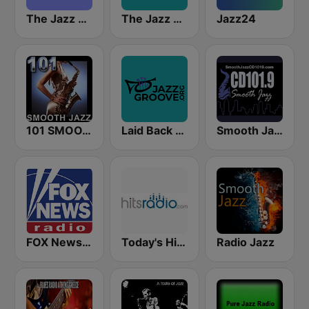
The Jazz Groove (Mix #1)
The Jazz Groove Mix #2
Jazz24
101 SMOOTH JAZZ
Laid Back Jazz
Smooth Jazz CD 101.9 FM
FOX News Radio
Today's Hits Radio
Radio Jazz