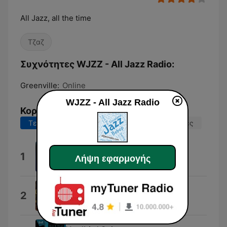
All Jazz, all the time
Τζαζ
Συχνότητες WJZZ - All Jazz Radio:
Greenville:
Online
WJZZ - All Jazz Radio
Κορυφαία τραγούδια
Τελευταίες 7 ημέρες
Τελευταίες 30 ημέρες
Station Id 2
1
Λήψη εφαρμογής
skyjack radio
Morning Dance
2
Spyro Gyra