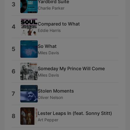
Yardbird Suite
3
Charlie Parker
Compared to What
4
Eddie Harris
So What
5
Miles Davis
Someday My Prince Will Come
6
Miles Davis
Stolen Moments
7
Oliver Nelson
Lester Leaps In (feat. Sonny Stitt)
8
Art Pepper