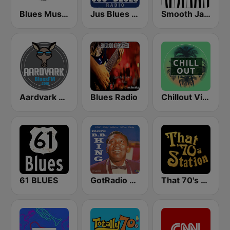
Blues Music Fan Radio
Jus Blues Radio
Smooth Jazz - Groov
Aardvark Blues FM
Blues Radio
Chillout Vibes
61 BLUES
GotRadio - Bit O' Blues
That 70's Station