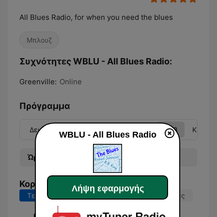
All Blues Radio, for when you need the blues
Μπλουζ
Συχνότητες WBLU - All Blues Radio:
Greenville:
Online
Πρόγραμμα
Δευ
Τρί
Τετ
Πέμ
Παρ
Σάβ
Κυρ
WBLU - All Blues Radio
Ώρα
Πρόγραμμα
Κορυφαία τραγούδια
Λήψη εφαρμογής
Τελευταίες 7 ημέρες
Τελευταίες 30 ημέρες