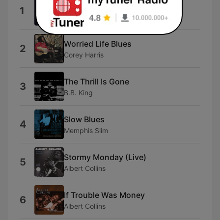
Dear Mr. Fantasy (Edit)
1
Stephen Stills
Worried Life Blues
2
Corey Harris
The Thrill Is Gone
3
B.B. King
Slow Blues
4
Memphis Slim
Stormy Monday (Live)
5
Albert Collins
If Trouble Was Money
6
Albert Collins