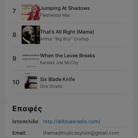
Jumping At Shadows
7
Fleetwood Mac
That's All Right (Mama)
8
Arthur "Big Boy" Crudup
When the Levee Breaks
9
Kansas Joe McCoy
Six Blade Knife
10
Dire Straits
Επαφές
Ιστοσελίδα
http://allbluesradio.com/
Email:
themadmusicasylum@gmail.com