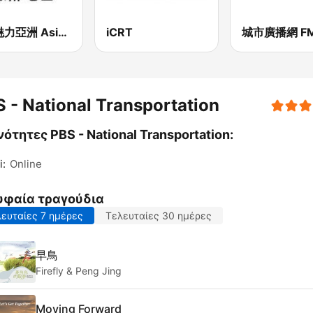
927魅力亞洲 Asia FM 亞洲電台
iCRT
 - National Transportation
ότητες PBS - National Transportation:
i:
Online
υφαία τραγούδια
ευταίες 7 ημέρες
Τελευταίες 30 ημέρες
早鳥
Firefly & Peng Jing
Moving Forward