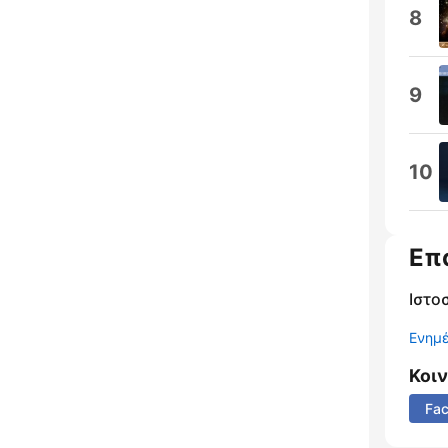
8
9
10
Επ
Ιστο
Ενημ
Κοι
Fa