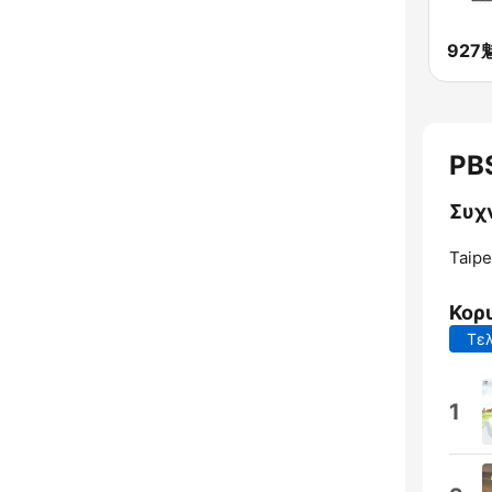
PBS
Συχν
Taipe
Κορ
Τελ
1