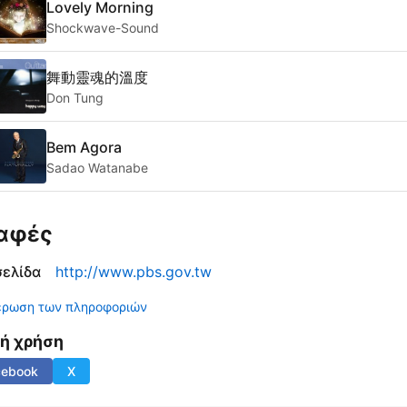
Lovely Morning
Shockwave-Sound
舞動靈魂的溫度
Don Tung
Bem Agora
Sadao Watanabe
αφές
σελίδα
http://www.pbs.gov.tw
έρωση των πληροφοριών
νή χρήση
cebook
X