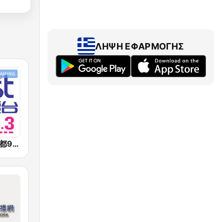
ΛΉΨΗ ΕΦΑΡΜΟΓΉΣ
好事聯播網 港都983 Best Radio FM98.3