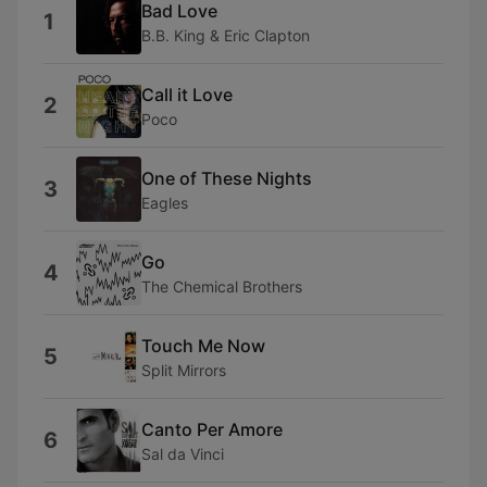
Bad Love
1
B.B. King & Eric Clapton
Call it Love
2
Poco
One of These Nights
3
Eagles
Go
4
The Chemical Brothers
Touch Me Now
5
Split Mirrors
Canto Per Amore
6
Sal da Vinci