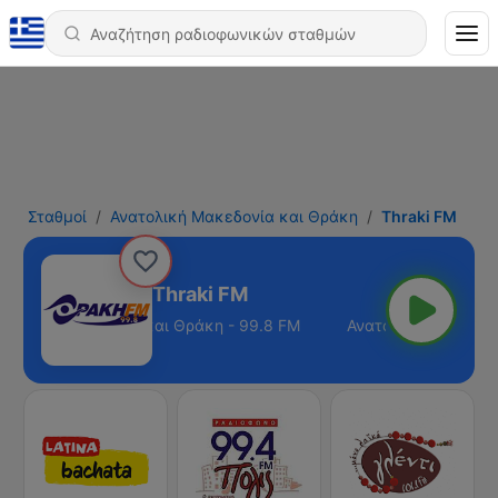
Σταθμοί
Ανατολική Μακεδονία και Θράκη
Thraki FM
Thraki FM
τολική Μακεδονία και Θράκη - 99.8 FM