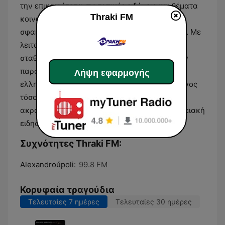
την επικαιρότητα, τις τοπικές ειδήσεις και θέματα
Thraki FM
κοινωνικού ενδιαφέροντος, παρέχοντας μια
σφαιρική εικόνα για τα δρώμενα της περιοχής. Με
λειτουργία που χρονολογείται από το 1996, ο
σταθμός αποτελεί ένα μέσο που συνδυάζει την
παροχή πληροφοριών με την προβολή της
Λήψη εφαρμογής
ελληνικής μουσικής παραγωγής, απευθυνόμενος
τόσο στους μόνιμους κατοίκους όσο και στους
ακροατές που ενδιαφέρονται για την περιφερειακή
ειδησεογραφία.
Συχνότητες Thraki FM:
Alexandroúpoli:
99.8 FM
Κορυφαία τραγούδια
Τελευταίες 7 ημέρες
Τελευταίες 30 ημέρες