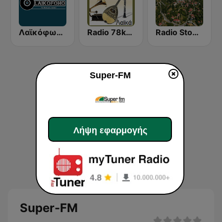
Λαϊκόφωνο Λαμίας
Radio 78kai45
Radio Stournareika 95.5 FM Stereo
Super-FM
Λήψη εφαρμογής
Super-FM