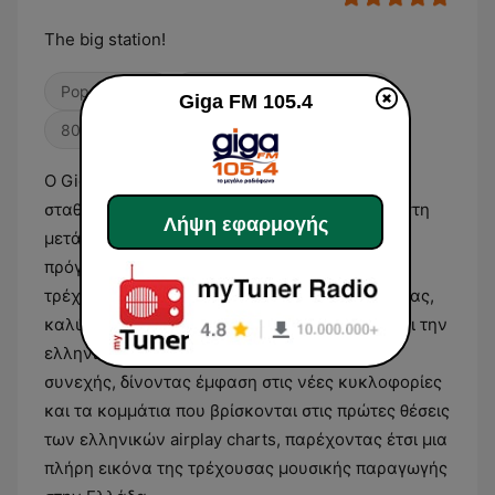
The big station!
Pop / Top 40
Ειδησεογραφικοί σταθμοί
Giga FM 105.4
80s
Ο Giga FM 105.4 αποτελεί έναν ραδιοφωνικό
σταθμό με έδρα την Κρήτη, ο οποίος εστιάζει στη
Λήψη εφαρμογής
μετάδοση σύγχρονης ελληνικής μουσικής. Το
πρόγραμμά του διαμορφώνεται γύρω από τις
τρέχουσες επιτυχίες της εγχώριας δισκογραφίας,
καλύπτοντας είδη όπως το μοντέρνο λαϊκό και την
ελληνική ποπ. Η ροή των τραγουδιών είναι
συνεχής, δίνοντας έμφαση στις νέες κυκλοφορίες
και τα κομμάτια που βρίσκονται στις πρώτες θέσεις
των ελληνικών airplay charts, παρέχοντας έτσι μια
πλήρη εικόνα της τρέχουσας μουσικής παραγωγής