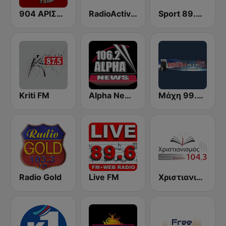
904 ΑΡΙΣΤΕΡΑ ΣΤΑ FM
RadioActive 91.3 FM - Sifnos
Sport 89.5 FM
Kriti FM
Alpha News 106,2
Μάχη 99.8 FM Maxh
Radio Gold
Live FM
Χριστιανισμός (Christianity Radio)