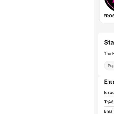
St
The H
Pop
Επ
Ιστο
Τηλ
Email