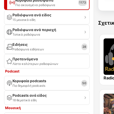
Κορυφαία ραδιόφωνα
1173
Πιο ακουσμένα ραδιόφωνα
Ραδιόφωνα ανά είδος
15 μουσικά είδη
Σχετι
Ραδιόφωνα ανά περιοχή
Τοπικά ραδιόφωνα
Ειδήσεις
28
Ραδιόφωνα ειδήσεων
Προτεινόμενα
Λίστα καλύτερων ραδιοφώνων
Podcast
Radi
Κορυφαία podcasts
50
Πιο δημοφιλή podcasts
Podcasts ανά είδος
18 θεματικά είδη
Μουσική