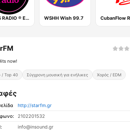
EROS RADIO ® Europe
WSHH Wish 99.7
CubanFlow R
arFM
its now!
 / Top 40
Σύγχρονη μουσική για ενήλικες
Χορός / EDM
αφές
σελίδα
http://starfm.gr
έφωνο:
2102201532
:
info@insound.gr