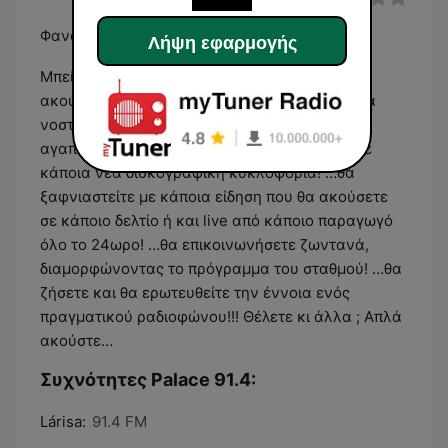
Φανατικά...ραδιόφωνο!
Λήψη εφαρμογής
Μπείτε στον κόσμο του Palace 91,4 και… …θα
ακούσετε σίγουρα κάτι που σας εκφράζει! …θα
νοσταλγήσετε στιγμές με μερικά παλιά αλλά
αγαπημένα τραγούδια! …θα ενθουσιαστείτε με
κάποια νέα δισκογραφική κυκλοφορία! …θα
ξαφνιαστείτε με κάποια είδηση που θα ακούσετε
σε κάποιο δελτίο ή και live από κάποιο παραγωγό
όλο το 24ωρο! …θα επικοινωνήσετε ζωντανά,
διαμορφώνοντας το πρόγραμμα του σταθμού! …θα
ζήσετε και θα ερωτευθείτε την έννοια ενός
πραγματικού ραδιοφώνου!!! Θέλετε κι άλλα ; Απλά
ακούστε…
Συχνότητες Palace 91.4:
Lárisa:
91.4 FM