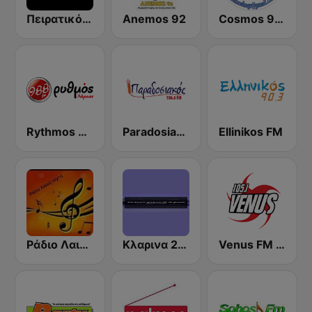
Πειρατικός FM 99.5
Anemos 92
Cosmos 99.5 FM
Rythmos 98.8 FM
Paradosiakos 106.6 FM
Ellinikos FM
Ράδιο Λαική Νυχτα
Kλαρινα 24 FM
Venus FM 105.1