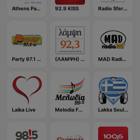
Athens Party - Αθήναι
92.9 KISS
Radio Sfera 102.2 FM
Party 97.1 FM
(ΛΑΜΨΗ) Lampsi 92.3 FM
MAD Radio 107 Evros
Laika Live
Melodia FM (Μελωδία 99.2)
Lakka Souli Radio