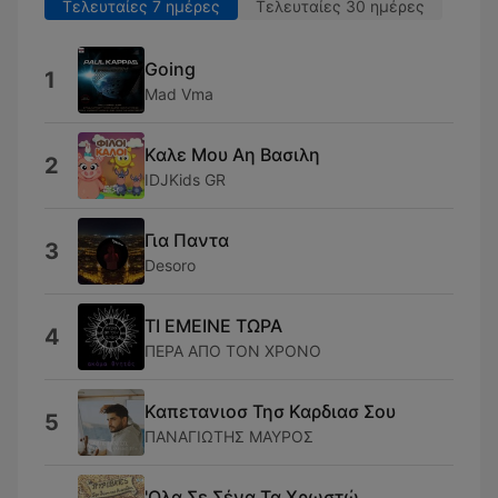
Τελευταίες 7 ημέρες
Τελευταίες 30 ημέρες
Going
1
Mad Vma
Καλε Μου Αη Βασιλη
2
IDJKids GR
Για Παντα
3
Desoro
ΤΙ ΕΜΕΙΝΕ ΤΩΡΑ
4
ΠΕΡΑ ΑΠΟ ΤΟΝ ΧΡΟΝΟ
Καπετανιοσ Τησ Καρδιασ Σου
5
ΠΑΝΑΓΙΩΤΗΣ ΜΑΥΡΟΣ
'Ολα Σε Σένα Τα Χρωστώ