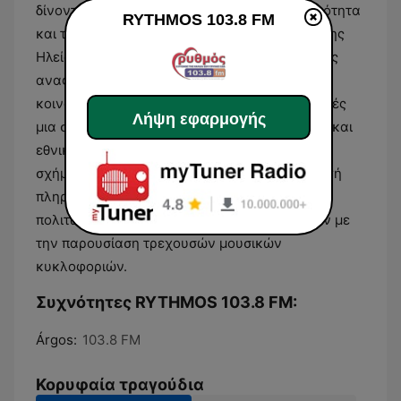
δίνοντας προτεραιότητα στην τοπική επικαιρότητα
RYTHMOS 103.8 FM
και τα ζητήματα που αφορούν την κοινωνία της
Ηλείας. Το περιεχόμενο περιλαμβάνει τακτικές
αναφορές σε ειδήσεις, αθλητικά γεγονότα και
κοινωνικά θέματα, παρέχοντας στους ακροατές
Λήψη εφαρμογής
μια σφαιρική εικόνα των εξελίξεων σε τοπικό και
εθνικό επίπεδο. Μέσω αυτού του μεικτού
σχήματος, ο RYTHMOS 103.8 FM αποτελεί πηγή
πληροφόρησης για την καθημερινότητα των
πολιτών, συνδυάζοντας την παροχή ειδήσεων με
την παρουσίαση τρεχουσών μουσικών
κυκλοφοριών.
Συχνότητες RYTHMOS 103.8 FM:
Árgos:
103.8 FM
Κορυφαία τραγούδια