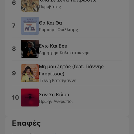
6
Πυροβάτες
Θα Και Θα
7
Ρόμπερτ Ουΐλλιαμς
Εγω Και Εσυ
8
Δημητρησ Κολοκοτρωνησ
Μη μου ζητάς (feat. Γιάννης
9
Γκορίτσας)
Τζένη Κατσίγιαννη
Σαν Σε Κώμα
10
Πρώην Άνθρωποι
Επαφές