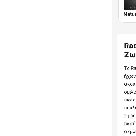
Rad
Ζω
Το Ra
ήχων
ακου
ομιλί
πιστ
πουλι
τη ρ
πιστ
ακρο