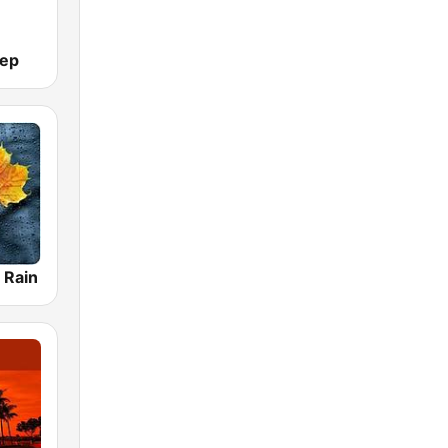
eep
 Rain