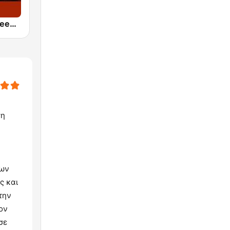
24/7 Deep Sleep Music Relaxing Music Insomnia Sleep Relaxing Music Study Sleep Meditation
ση
των
ς και
την
ον
σε