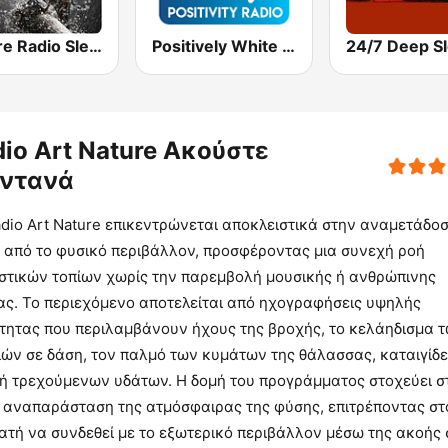
Nature Radio Sleep
Positively White Noise
io Art Nature Ακούστε
ντανά
dio Art Nature επικεντρώνεται αποκλειστικά στην αναμετάδο
 από το φυσικό περιβάλλον, προσφέροντας μια συνεχή ροή
στικών τοπίων χωρίς την παρεμβολή μουσικής ή ανθρώπινης
ας. Το περιεχόμενο αποτελείται από ηχογραφήσεις υψηλής
ότητας που περιλαμβάνουν ήχους της βροχής, το κελάηδισμα 
ών σε δάση, τον παλμό των κυμάτων της θάλασσας, καταιγίδε
οή τρεχούμενων υδάτων. Η δομή του προγράμματος στοχεύει σ
ή αναπαράσταση της ατμόσφαιρας της φύσης, επιτρέποντας στ
ατή να συνδεθεί με το εξωτερικό περιβάλλον μέσω της ακοής 