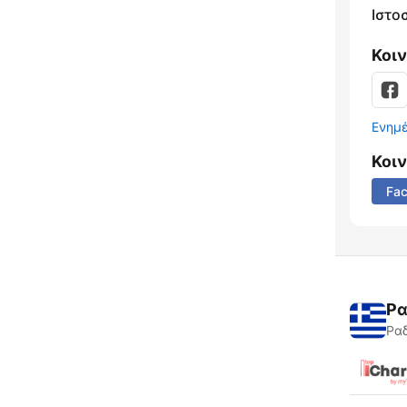
Ιστο
Κοι
Ενημ
Κοι
Fa
Ρα
Ραδ