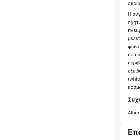
οποια
Η συγ
ηχητ
πνευμ
μελέ
φωνητ
που σ
περι
εξει
(whit
κόσμ
Συχν
Athen
Επ