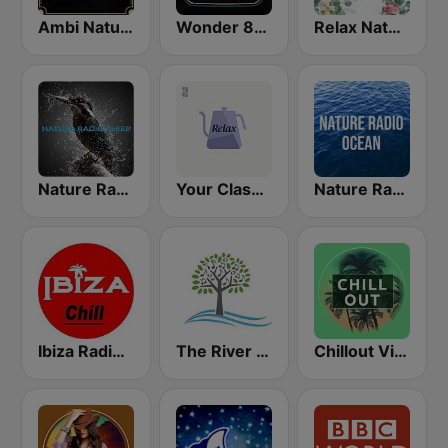
Ambi Nature Radio
Wonder 80's
Relax Nature
Nature Radio Sleep
Your Classical Relax
Nature Radio Ocean
Ibiza Radios - Chill
The River of Calm
Chillout Vibes