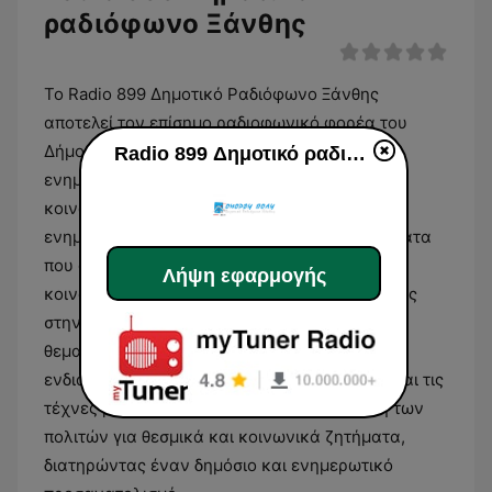
ραδιόφωνο Ξάνθης
Το Radio 899 Δημοτικό Ραδιόφωνο Ξάνθης
αποτελεί τον επίσημο ραδιοφωνικό φορέα του
Δήμου Ξάνθης, λειτουργώντας ως μέσο
Radio 899 Δημοτικό ραδιόφωνο Ξάνθης
ενημέρωσης και επικοινωνίας για την τοπική
κοινωνία. Το πρόγραμμά του έχει έντονο
ενημερωτικό χαρακτήρα, εστιάζοντας σε θέματα
που αφορούν την τοπική αυτοδιοίκηση, την
Λήψη εφαρμογής
κοινωνική επικαιρότητα και τις δραστηριότητες
στην ευρύτερη περιοχή της Θράκης. Η
θεματολογία καλύπτει ένα ευρύ φάσμα
ενδιαφερόντων, από την πολιτιστική κίνηση και τις
τέχνες μέχρι την καθημερινή πληροφόρηση των
πολιτών για θεσμικά και κοινωνικά ζητήματα,
διατηρώντας έναν δημόσιο και ενημερωτικό