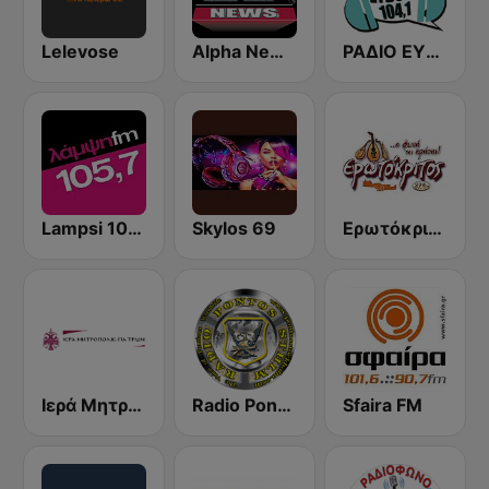
Lelevose
Alpha News 106,2
ΡΑΔΙΟ ΕΥΒΟΙΑ (Radio Evia)
Lampsi 105.7 FM
Skylos 69
Ερωτόκριτος FM
Ιερά Μητρόπολις Πατρών (I-M Patron)
Radio Pontos Stockholm - Ράδιο Πόντος Στοκχόλμης
Sfaira FM