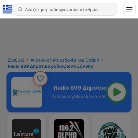
Σταθμοί
Ανατολική Μακεδονία και Θράκη
Radio 899 Δημοτικό ραδιόφωνο Ξάνθης
όφωνο Ξάνθης
 Θράκη - 89.9 FM