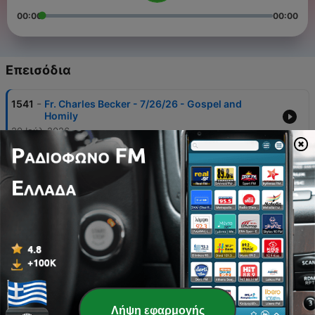
00:00
00:00
Επεισόδια
-
1541
Fr. Charles Becker - 7/26/26 - Gospel and
Homily
29 Ιούλ 2026
-
1540
Chat with Pat and Ray - Ep. 1 - A.J. Pierzynski
29 Ιούλ 2026
-
1539
Marian Hour w/Fr. Dwight Campbell - 7/22/26
22 Ιούλ 2026
-
1538
US Grace Force - 7/9/26
10 Ιούλ 2026
-
1537
Deacons Roundtable - 6/24/26 - Dr. Kathy
Bisher
Λήψη εφαρμογής