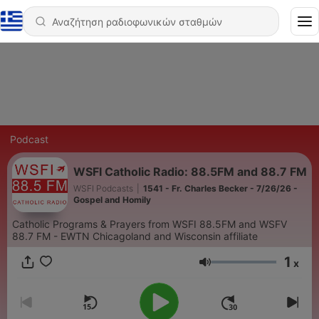
Podcast
WSFI Catholic Radio: 88.5FM and 88.7 FM
WSFI Podcasts
|
1541 - Fr. Charles Becker - 7/26/26 -
Gospel and Homily
Catholic Programs & Prayers from WSFI 88.5FM and WSFV
88.7 FM - EWTN Chicagoland and Wisconsin affiliate
1
x
Ένταση