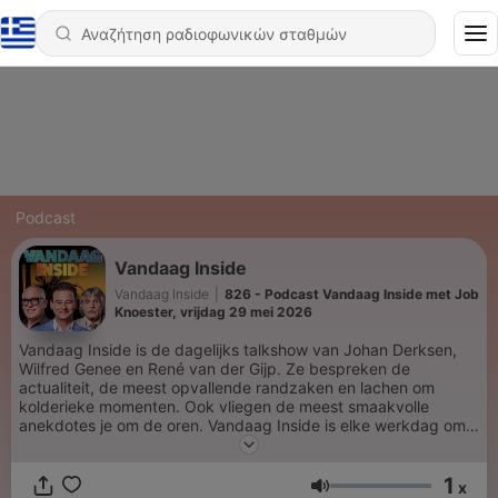
Podcast
Vandaag Inside
Vandaag Inside
|
826 - Podcast Vandaag Inside met Job
Knoester, vrijdag 29 mei 2026
Vandaag Inside is de dagelijks talkshow van Johan Derksen,
Wilfred Genee en René van der Gijp. Ze bespreken de
actualiteit, de meest opvallende randzaken en lachen om
kolderieke momenten. Ook vliegen de meest smaakvolle
anekdotes je om de oren. Vandaag Inside is elke werkdag om
21:35 uur te zien op SBS6 en terug te luisteren via deze
podcast.
1
x
Ένταση