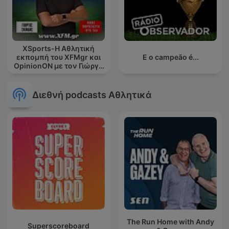
XSports-Η Αθλητική
εκπομπή του XFMgr και
E o campeão é...
OpinionΟΝ με τον Γιώργο
Σκιαδά-Συμμετ
Διεθνή podcasts Αθλητικά
The Run Home with Andy
Superscoreboard