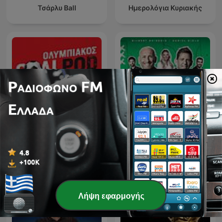
Τσάρλυ Ball
Ημερολόγια Κυριακής
GoalPod Ολυμπιακός, με
L'After Foot
τον Νίκο Σταματέλο
Λήψη εφαρμογής