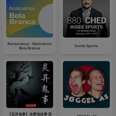
Renascença - Noticiários
Inside Sports
Bola Branca
【灵异鬼事】免费鬼故事 恐