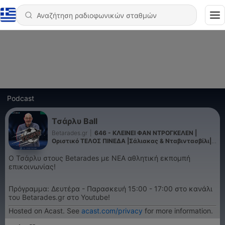
Podcast
Τσάρλυ Ball
Betarades.gr
|
646 - ΚΛΕΙΝΕΙ ΦΑΝ ΝΤΡΟΓΚΕΛΕΝ |
Οριστικό ΤΕΛΟΣ ΠΙΝΕΔΑ |Σάλιακας & Νταβιντασβίλι|
Τσάρλυ Ball (17/7)
Ο Τσάρλυ στους Betarades με ΝΕΑ αθλητική εκπομπή
επικοινωνίας!
Πρόγραμμα: Δευτέρα - Παρασκευή 15:00 - 17:00 στο κανάλι
του Betarades.gr στο Youtube!
Hosted on Acast. See
acast.com/privacy
for more information.