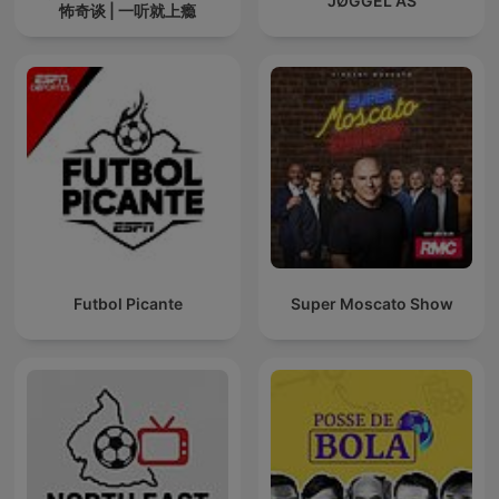
JØGGEL AS
怖奇谈 | 一听就上瘾
Futbol Picante
Super Moscato Show