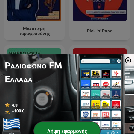
Μια στιγμή
Pick 'n' Popa
παραφροσύνης
GoalPod Ολυμπιακός, με
Ημερολόγια Κυριακής
τον Νίκο Σταματέλο
Λήψη εφαρμογής