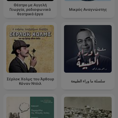
Θέατρο με Αγγελή
Γεωργία, ραδιοφωνικά
Μικρός Αναγνώστης
θεατρικά έργα
Σέρλοκ Χολμς του Άρθουρ
سلسلة ما وراء الطبيعة
Κόναν Ντόιλ