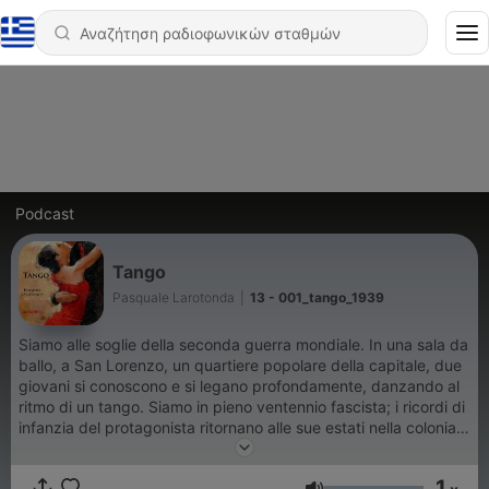
Podcast
Tango
Pasquale Larotonda
|
13 - 001_tango_1939
Siamo alle soglie della seconda guerra mondiale. In una sala da
ballo, a San Lorenzo, un quartiere popolare della capitale, due
giovani si conoscono e si legano profondamente, danzando al
ritmo di un tango. Siamo in pieno ventennio fascista; i ricordi di
infanzia del protagonista ritornano alle sue estati nella colonia
romagnola per i figli degli italiani all'estero, trascorse sulle rive
di Cattolica, e all'interno di imponenti costruzioni futuriste, dove
1