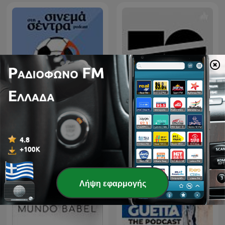
Εθνικό Θέατρο - Κύκλος
Σινεμά στη Σέντρα
συζητήσεων
Λήψη εφαρμογής