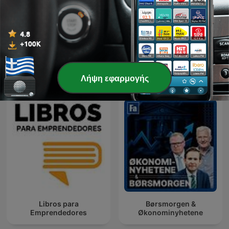
Εντός Ύλης
ER
Διεθνή podcasts Επιχειρήσεις
Λήψη εφαρμογής
Libros para
Børsmorgen &
Emprendedores
Økonominyhetene