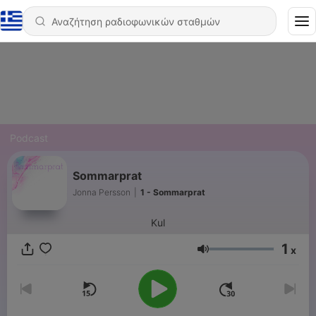
Podcast
Sommarprat
Jonna Persson
|
1 - Sommarprat
Kul
1
x
Ένταση