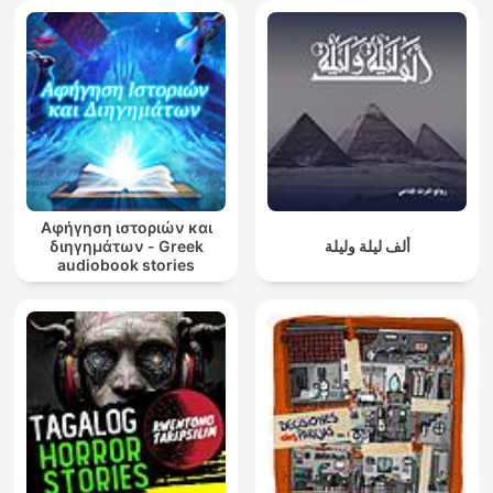
Αφήγηση ιστοριών και
διηγημάτων - Greek
ألف ليلة وليلة
audiobook stories