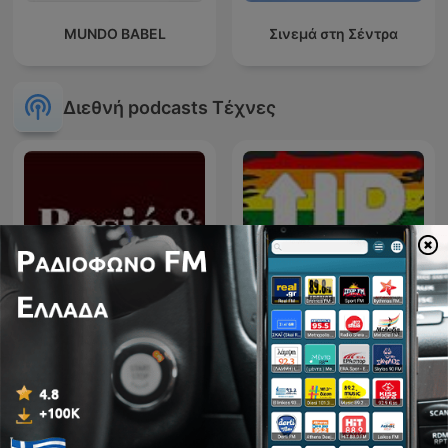
MUNDO BABEL
Σινεμά στη Σέντρα
Διεθνή podcasts Τέχνες
Up The Arts: An LGBQT+
Rosić i drugovi
arts podcast