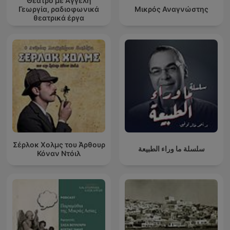
Θέατρο με Αγγελή
Γεωργία, ραδιοφωνικά
Μικρός Αναγνώστης
θεατρικά έργα
Σέρλοκ Χολμς του Άρθουρ
سلسلة ما وراء الطبيعة
Κόναν Ντόιλ