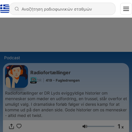
Podcast
Radiofortællinger
DR
|
419 - Fugledrengen
Radiofortællinger er DR Lyds eviggyldige historier om
mennesker som møder en udfordring, en trussel, står overfor et
umuligt valg. I dramatiske forløb følger vi deres kamp for at
komme ud på den anden side. Gode historier om os mennesker
- altid med et twist.
1
x
Ένταση