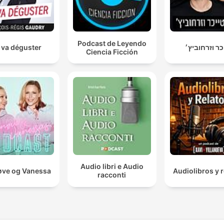
Podcast de Leyendo
 va déguster
כר וזרחוביץ׳
Ciencia Ficción
Audio libri e Audio
ve og Vanessa
Audiolibros y r
racconti