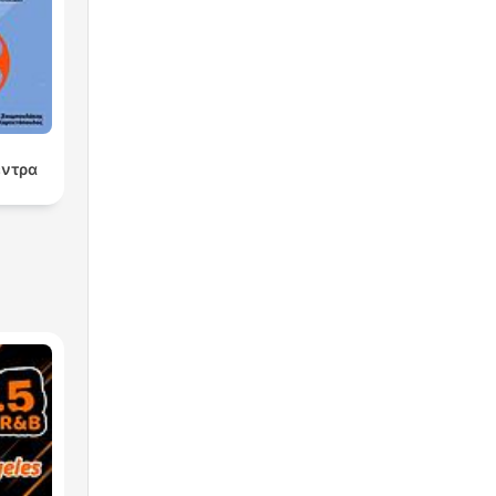
έντρα