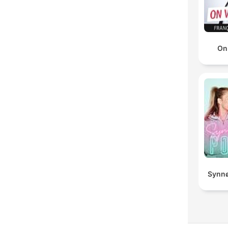
On
Synnø