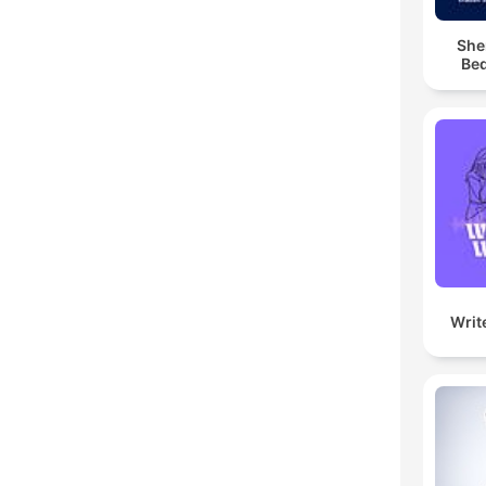
She
Bed
Writ