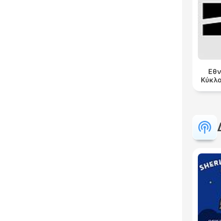
Εθν
Κύκλ