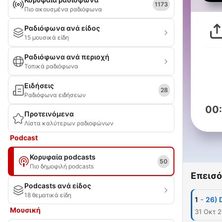
1173
Πιο ακουσμένα ραδιόφωνα
Ραδιόφωνα ανά είδος
15 μουσικά είδη
Ραδιόφωνα ανά περιοχή
Τοπικά ραδιόφωνα
Ειδήσεις
28
Ραδιόφωνα ειδήσεων
00
Προτεινόμενα
Λίστα καλύτερων ραδιοφώνων
Podcast
Κορυφαία podcasts
50
Πιο δημοφιλή podcasts
Επεισό
Podcasts ανά είδος
18 θεματικά είδη
-
1
26) 
Μουσική
31 Οκτ 