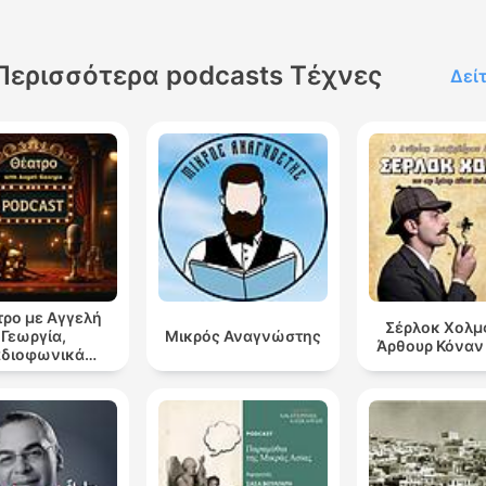
Περισσότερα podcasts Τέχνες
Δεί
ρο με Αγγελή
Σέρλοκ Χολμ
Γεωργία,
Μικρός Αναγνώστης
Άρθουρ Κόναν
αδιοφωνικά
ατρικά έργα