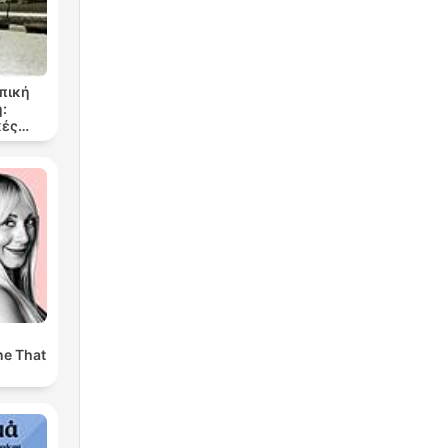
οπική
:
κές
 του
υ
ne That