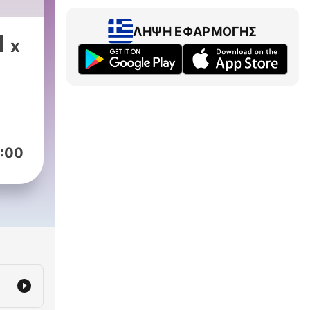
ΛΉΨΗ ΕΦΑΡΜΟΓΉΣ
1
x
:00