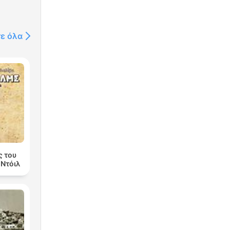
τε όλα
ς του
 Ντόιλ