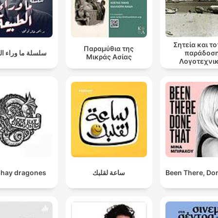
Σητεία και τ
Παραμύθια της
سلسلة ما وراء ال
παράδοση
Μικράς Ασίας
Λογοτεχνι
αναγνώσεις
τόπου μο
 hay dragones
ساعة لقلبك
Been There, Do