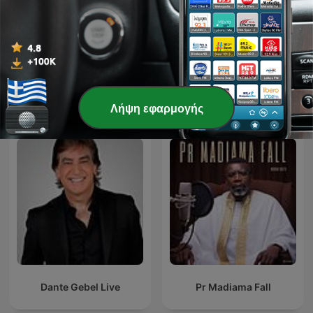
قرآن كريم مجود بصوت الشيخ
Ευαγγελική Εκκλησία
عبد الباسط عبد الصمد صدقة
Αμαρουσίου
جارية
Διεθνή podcasts Θρησκεία και
Λήψη εφαρμογής
πνευματικότητα
Dante Gebel Live
Pr Madiama Fall