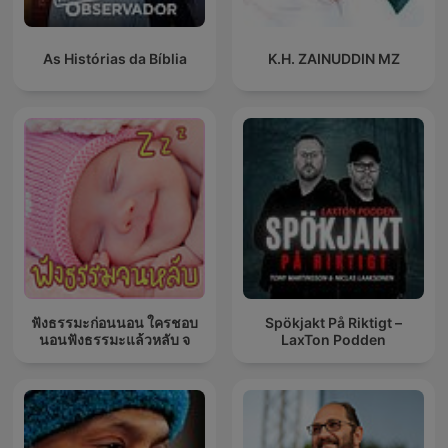
As Histórias da Bíblia
K.H. ZAINUDDIN MZ
ฟังธรรมะก่อนนอน ใครชอบ
Spökjakt På Riktigt –
นอนฟังธรรมะแล้วหลับ จ
LaxTon Podden