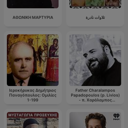
ΑΘΩΝΙΚΗ ΜΑΡΤΥΡΙΑ
تلاوات نادرة
Ιεροκήρυκας Δημήτριος
Father Charalampos
Παναγόπουλος: Ομιλίες
Papadopoulos (p. Livios)
1-199
- π. Χαράλαμπος
Παπαδόπουλος (π.
Λίβυος)