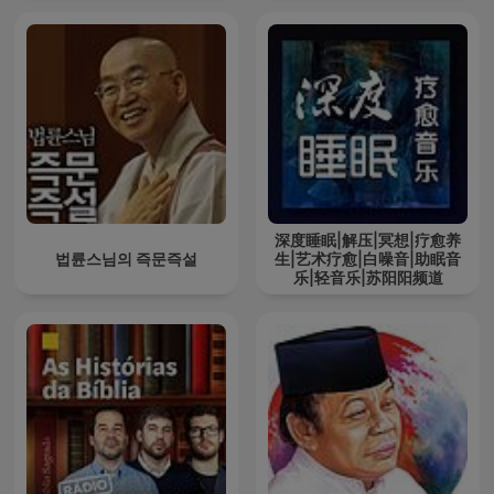
深度睡眠|解压|冥想|疗愈养
법륜스님의 즉문즉설
生|艺术疗愈|白噪音|助眠音
乐|轻音乐|苏阳阳频道