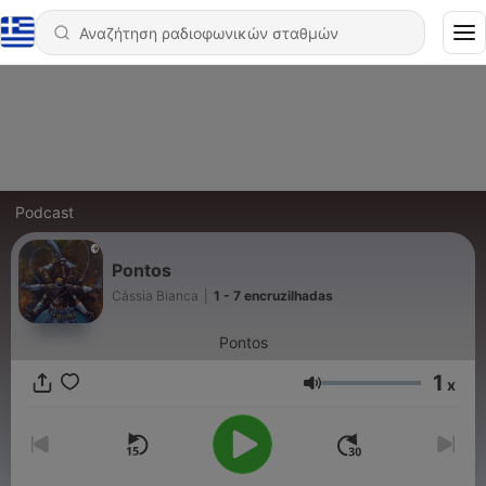
Podcast
Pontos
Cássia Bianca
|
1 - 7 encruzilhadas
Pontos
1
x
Ένταση