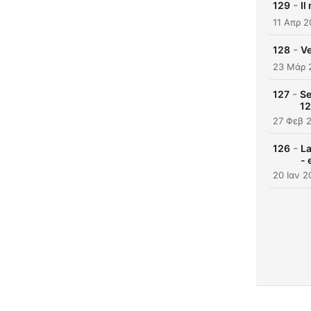
-
129
Il
11 Απρ 
-
128
Ve
23 Μάρ 
-
127
Se
1
27 Φεβ 
-
126
La
- 
20 Ιαν 2