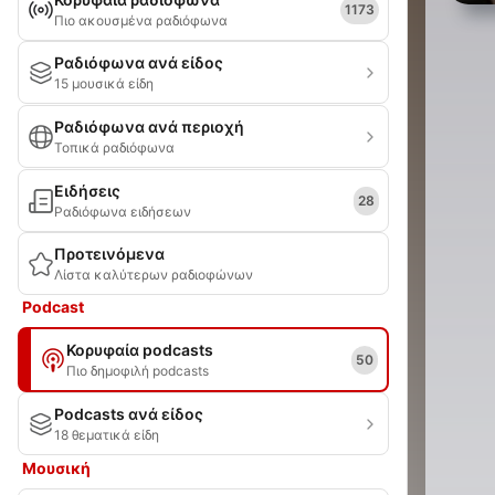
1173
Πιο ακουσμένα ραδιόφωνα
Ραδιόφωνα ανά είδος
15 μουσικά είδη
Ραδιόφωνα ανά περιοχή
Τοπικά ραδιόφωνα
Ειδήσεις
28
Ραδιόφωνα ειδήσεων
Προτεινόμενα
Λίστα καλύτερων ραδιοφώνων
Podcast
Κορυφαία podcasts
50
Πιο δημοφιλή podcasts
Podcasts ανά είδος
18 θεματικά είδη
Μουσική