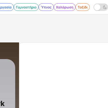
Εργασία
Γυμναστήριο
Ύπνος
Χαλάρωση
Ταξίδι
ro
|
130 - Dare to Dream 2026 - 125
rk