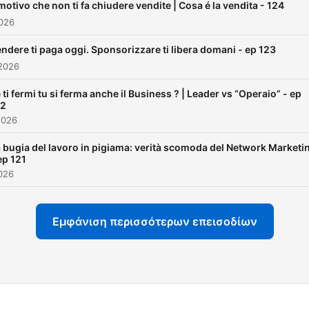
lui, ma anche per moltissi
 motivo che non ti fa chiudere vendite | Cosa é la vendita - 124
persone che collaborano c
2026
lui.
ndere ti paga oggi. Sponsorizzare ti libera domani - ep 123
2026
In questo Podcast troverai:
- strategie di marketing
 ti fermi tu si ferma anche il Business ? | Leader vs “Operaio” - ep
22
- strategie per usare i Soci
2026
Media
- tecniche di vendita
 bugia del lavoro in pigiama: verità scomoda del Network Marketi
ep 121
- strategie di team building
026
- gestione di un team
- interviste con persone c
possono apportare valore a
Εμφάνιση περισσότερων επεισοδίων
ascoltatori
- testimonianze di persone
ogni giorno ottengono risult
in questo business
- storie di successo