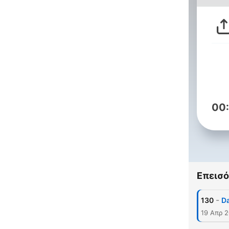
00
Επεισό
-
130
Da
19 Απρ 