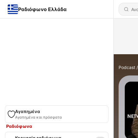
Ραδιόφωνο Ελλάδα
Podcast
Αγαπημένα
Αγαπημένα και πρόσφατα
Ραδιόφωνα
Κορυφαία ραδιόφωνα