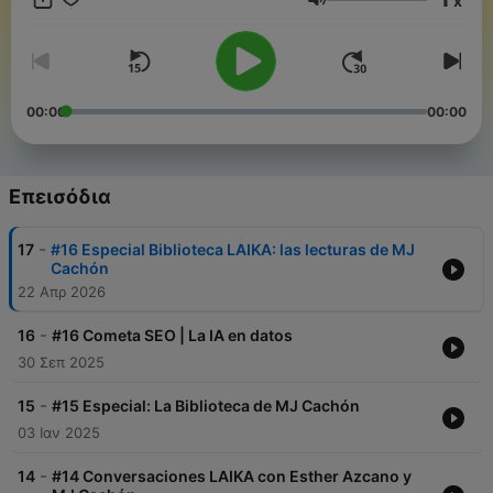
x
sí, también perspectiva SEO. ¿Te vienes? Bienvenida a nuestra
Ένταση
nave. Dale al play. Suscríbete. Mándanos un audio. Participa.
00:00
00:00
Επεισόδια
-
17
#16 Especial Biblioteca LAIKA: las lecturas de MJ
Cachón
22 Απρ 2026
-
16
#16 Cometa SEO | La IA en datos
30 Σεπ 2025
-
15
#15 Especial: La Biblioteca de MJ Cachón
03 Ιαν 2025
-
14
#14 Conversaciones LAIKA con Esther Azcano y