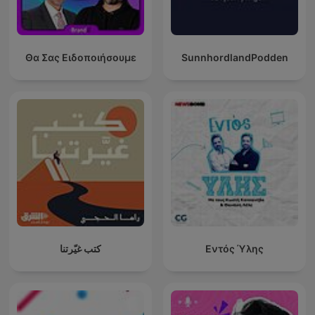
Θα Σας Ειδοποιήσουμε
SunnhordlandPodden
كتب غيّرتنا
Εντός Ύλης