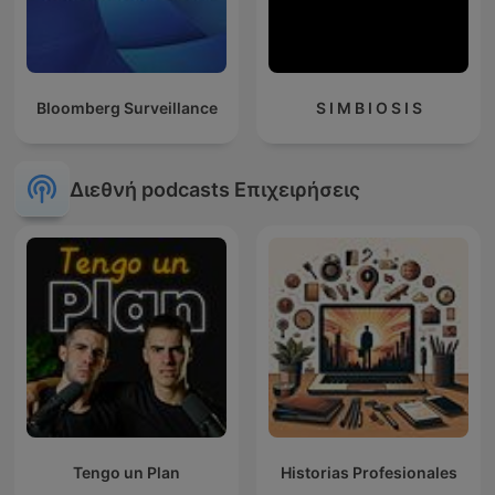
Bloomberg Surveillance
S I M B I O S I S
Διεθνή podcasts Επιχειρήσεις
Tengo un Plan
Historias Profesionales