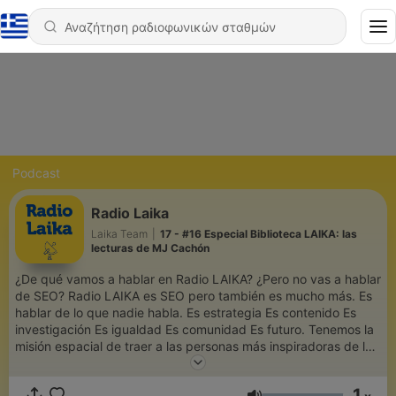
Podcast
Radio Laika
Laika Team
|
17 - #16 Especial Biblioteca LAIKA: las
lecturas de MJ Cachón
¿De qué vamos a hablar en Radio LAIKA? ¿Pero no vas a hablar
de SEO? Radio LAIKA es SEO pero también es mucho más. Es
hablar de lo que nadie habla. Es estrategia Es contenido Es
investigación Es igualdad Es comunidad Es futuro. Tenemos la
misión espacial de traer a las personas más inspiradoras de la
galaxia a que hablen de aquello de lo que nunca hablamos.
Temas de actualidad, urgentes, con perspectiva de género, y
1