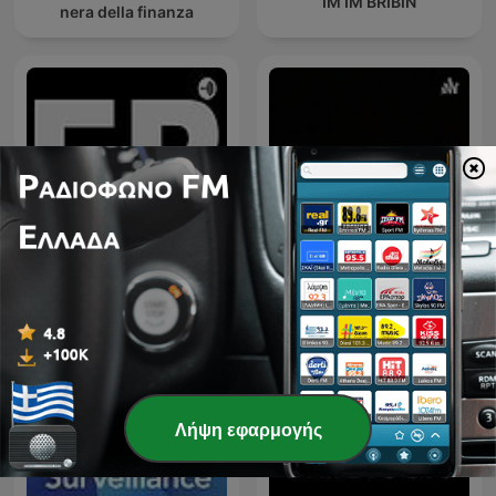
IM IM BRIBIN
nera della finanza
Sarah/Jana - billie Jean by
ER
Michael Jackson
Λήψη εφαρμογής