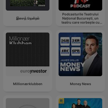
Podcasturile Teatrului
இசைத் தென்றல்
Național București, un
teatru care vorbește cu
tine
Millionærklubben
Money News