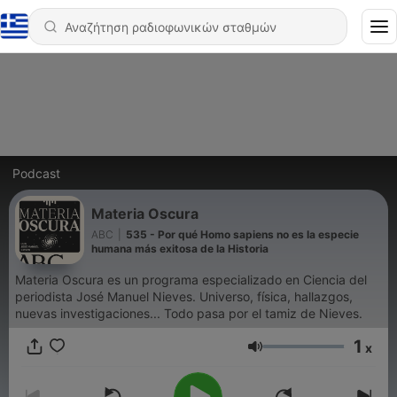
Podcast
Materia Oscura
ABC
|
535 - Por qué Homo sapiens no es la especie
humana más exitosa de la Historia
Materia Oscura es un programa especializado en Ciencia del
periodista José Manuel Nieves. Universo, física, hallazgos,
nuevas investigaciones... Todo pasa por el tamiz de Nieves.
1
x
Ένταση