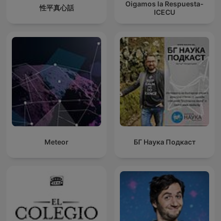
Oigamos la Respuesta-
性平真心話
ICECU
Meteor
БГ Наука Подкаст