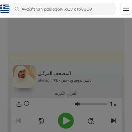
Podcast
المصحف المرتّـل
ahmad
|
72 - ياسر الدوسري - يس
القرآن الكريم
1
x
Ένταση