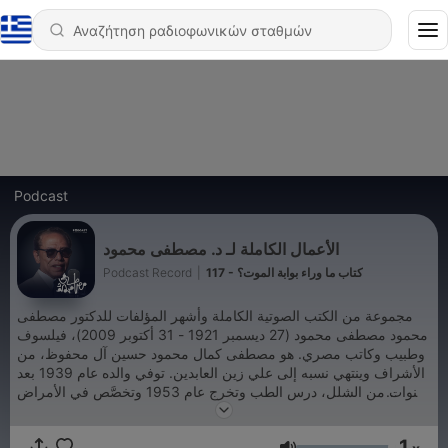
Podcast
الأعمال الكاملة لـ د. مصطفى محمود
Podcast Record
|
117 - كتاب ما وراء بوابة الموت؟
مجموعة من الكتب الصوتية الكاملة وأشهر المؤلفات للدكتور مصطفى
محمود مصطفى محمود (27 ديسمبر 1921 - 31 أكتوبر 2009)، فيلسوف
وطبيب وكاتب مصري. هو مصطفى كمال محمود حسين آل محفوظ، من
الأشراف وينتهي نسبه إلى علي زين العابدين. توفي والده عام 1939 بعد
سنوات من الشلل، درس الطب وتخرج عام 1953 وتخصَّص في الأمراض
الصدرية، ولكنه تفرغ للكتابة والبحث عام 1960. تزوج عام 1961 وانتهى
الزواج بالطلاق عام 1973. رزق بولدين هما "أمل" و"أدهم". تزوج ثانية
1