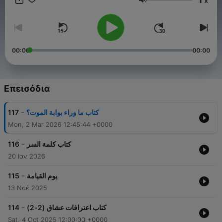
x
عام 1983 من السيدة زينب حمدى وانتهى هذا الزواج أيضا بالطلاق عام
Ένταση
1987. ألف 89 كتاباً منها الكتب العلمية والدينية والفلسفية والاجتماعية
والسياسية إضافة إلى الحكايات والمسرحيات وقصص الرحلات، ويتميز
أسلوبه بالجاذبية مع العمق والبساطة.
00:00
00:00
Επεισόδια
-
117
كتاب ما وراء بوابة الموت؟
Mon, 2 Mar 2026 12:45:44 +0000
-
116
كتاب كلمة السر
20 Ιαν 2026
-
115
يوم القيامة
13 Νοέ 2025
-
114
كتاب اعترافات عشاق (2-2)
Sat, 4 Oct 2025 12:00:00 +0000