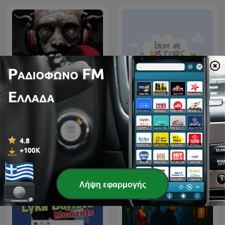
Kwentong Takipsilim
Pinoy Tagalog Horror
Encore une histoire
Stories Podcast
Λήψη εφαρμογής