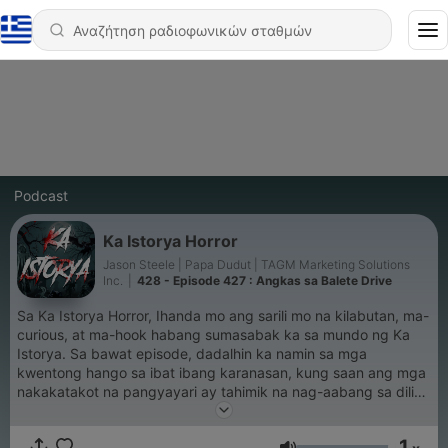
Podcast
Ka Istorya Horror
Jason Steele | Papa Dudut | TAGM Marketing Solutions
Inc.
|
428 - Episode 427 : Angkas sa Balete Drive
Sa Ka Istorya Horror, Ihanda mo ang sarili mo na kilabutan, ma-
curious, at ma-hook habang sumasabak ka sa mundo ng Ka
Istorya. Sa bawat episode, dadalhin ka namin sa mga
kwentong hango sa ibat ibang karanasan, kung saan ang mga
nakakatakot na pangyayari ay tahimik na nag-aabang sa dilim.
Narrated by Jason Steele and produced by Papa Dudut. For
brand partnerships, advertisements, or other collaboration
1