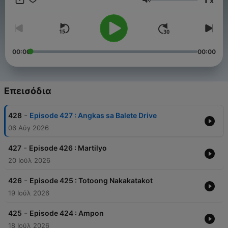
x
opportunities with our podcast, please contact our marketing
Ένταση
at jairuzricafrente@gmail.com and TAGM Marketing Solutions
Inc.
00:00
00:00
Επεισόδια
-
428
Episode 427 : Angkas sa Balete Drive
06 Αύγ 2026
-
427
Episode 426 : Martilyo
20 Ιούλ 2026
-
426
Episode 425 : Totoong Nakakatakot
19 Ιούλ 2026
-
425
Episode 424 : Ampon
18 Ιούλ 2026