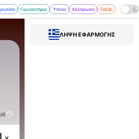
Εργασία
Γυμναστήριο
Ύπνος
Χαλάρωση
Ταξίδι
ΛΉΨΗ ΕΦΑΡΜΟΓΉΣ
ue
de
1
x