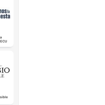
la
CECU
isible