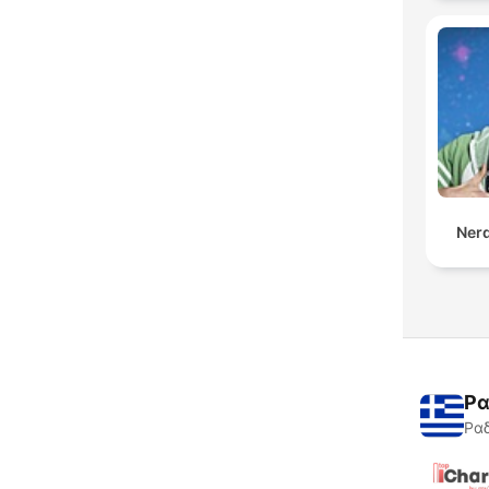
Ner
Ρα
Ραδ