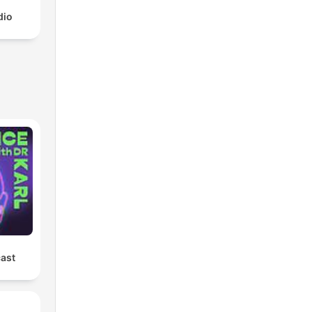
dio
cast