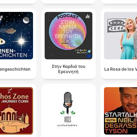
Στην Καρδιά του
engeschichten
La Rosa de los 
Ερευνητή