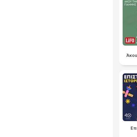
Άκου
Επ