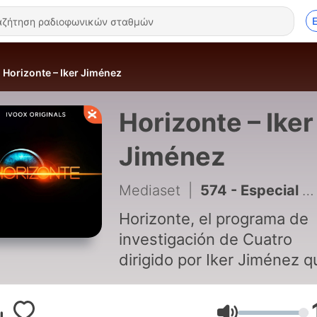
Horizonte – Iker Jiménez
Horizonte – Iker
Jiménez
Mediaset
|
574 - Especial Horizonte (31/07/2026): Crisis en la frontera
Horizonte, el programa de
investigación de Cuatro
dirigido por Iker Jiménez q
analiza temas de rigurosa 
actualidad.