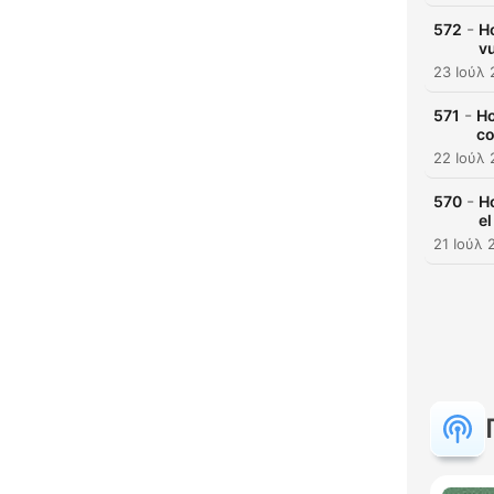
-
572
H
vu
23 Ιούλ
-
571
Ho
co
22 Ιούλ
-
570
H
el
21 Ιούλ 