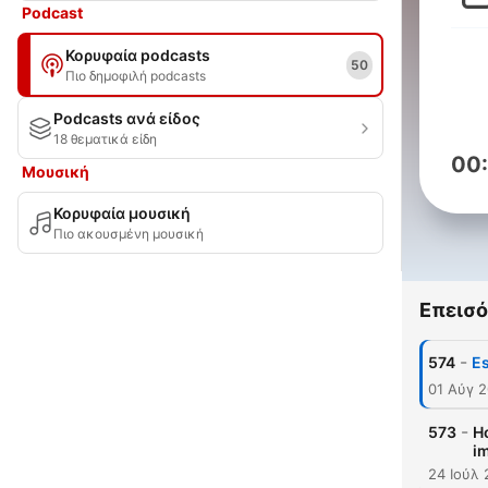
Podcast
Κορυφαία podcasts
50
Πιο δημοφιλή podcasts
Podcasts ανά είδος
18 θεματικά είδη
00
Μουσική
Κορυφαία μουσική
Πιο ακουσμένη μουσική
Επεισό
-
574
Es
01 Αύγ 
-
573
Ho
im
24 Ιούλ