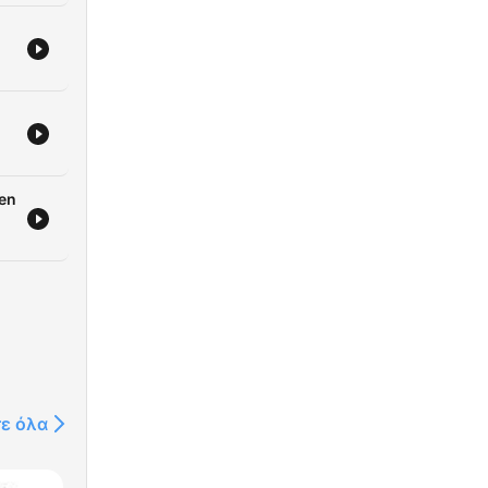
 en
τε όλα