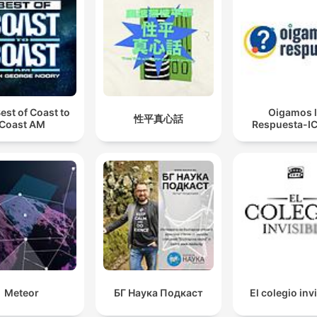
est of Coast to
Oigamos 
性平真心話
Coast AM
Respuesta-I
Meteor
БГ Наука Подкаст
El colegio inv