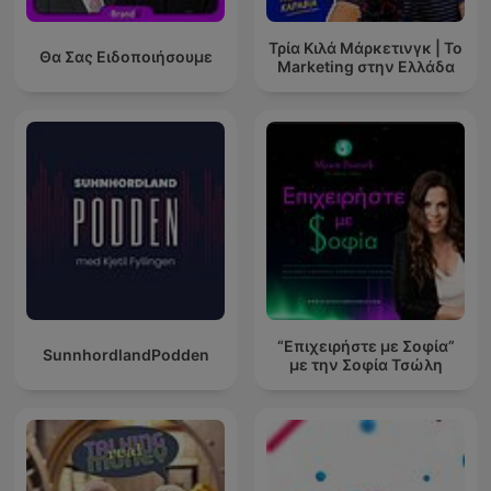
Τρία Κιλά Μάρκετινγκ | Το
Θα Σας Ειδοποιήσουμε
Marketing στην Ελλάδα
“Επιχειρήστε με Σοφία”
SunnhordlandPodden
με την Σοφία Τσώλη