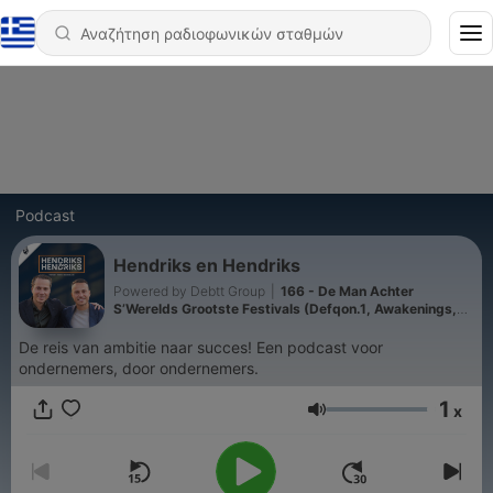
Podcast
Hendriks en Hendriks
Powered by Debtt Group
|
166 - De Man Achter
S’Werelds Grootste Festivals (Defqon.1, Awakenings,
Mysteryland | Irfan van Ewijk
De reis van ambitie naar succes! Een podcast voor
ondernemers, door ondernemers.
1
x
Ένταση