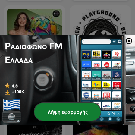
Στον κόσμο της Μαρίας,
TECHNO TECHNO
με τη Μαρία Γεωργάκαινα
TECHNO
Λήψη εφαρμογής