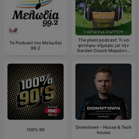
The plant podcast: Τι να
Τα Podcast του Μελωδία
φυτέψω σήμερα; με την
99.2
Garden Coach Μαριάννα
Ράππου
Downtown - House & Tech
100% 90
house