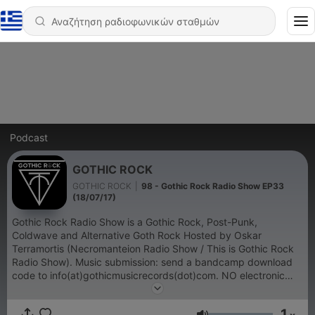
Podcast
GOTHIC ROCK
GOTHIC ROCK
|
98 - Gothic Rock Radio Show EP33
(18/07/17)
Gothic Rock Radio Show is a Gothic Rock, Post-Punk,
Coldwave and Alternative Goth Rock Hosted by Oskar
Terramortis (Necromanteion Radio Show / This is Gothic Rock
Radio Show). Music submission: send a bandcamp download
code to info(at)gothicmusicrecords(dot)com. NO electronic
goth styles, no guitars no add. * To avoid malware / virus
attacks ONLY Bandcamp codes allowed.
1