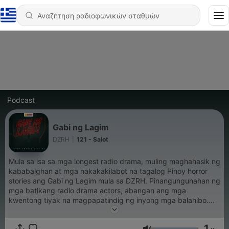
Podcast
Gabi ng Lagim
DZRH
|
121 - Salot
Mula sa isa sa mga longest radio drama, muling maghahasik ng
kababalghan at mga nakakakilabot na tagalog Pinoy horror
stories ang Gabi ng Lagim mula sa DZRH. Pinangungunahan ng
mga batikang radio drama actors, abangan ang mga
kwentong tiyak na magpapatindig ng inyong mga balahibo.
Abangan ang mga bagong episodes tuwing Lunes, 6:00 p.m.
(GMT +8). ------------- Podcast survey:
1