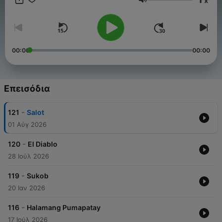
x
https://forms.office.com/r/nbvpgsESjk
Ένταση
00:00
00:00
Επεισόδια
-
121
Salot
01 Αύγ 2026
-
120
El Diablo
28 Ιούλ 2026
-
119
Sukob
20 Ιαν 2026
-
116
Halamang Pumapatay
17 Ιούλ 2026