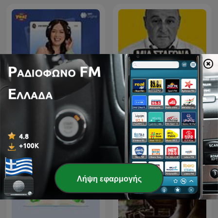
Μια σταγόνα μυθολογία,
Lyka Barista Moments
με τον Δημήτρη
Καμπουράκη
Λήψη εφαρμογής