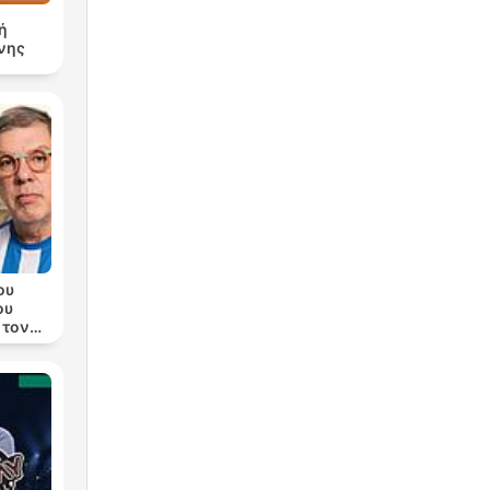
ή
νης
ου
ου
 τον
λα