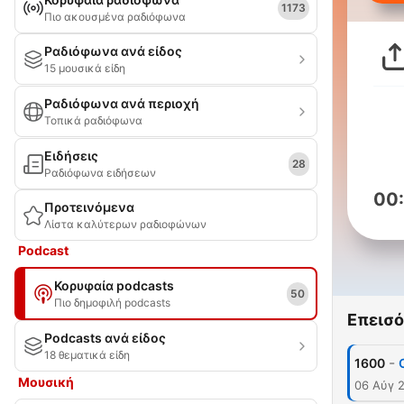
1173
Πιο ακουσμένα ραδιόφωνα
Ραδιόφωνα ανά είδος
15 μουσικά είδη
Ραδιόφωνα ανά περιοχή
Τοπικά ραδιόφωνα
Ειδήσεις
28
Ραδιόφωνα ειδήσεων
00
Προτεινόμενα
Λίστα καλύτερων ραδιοφώνων
Podcast
Κορυφαία podcasts
50
Πιο δημοφιλή podcasts
Επεισό
Podcasts ανά είδος
18 θεματικά είδη
-
1600
Μουσική
06 Αύγ 