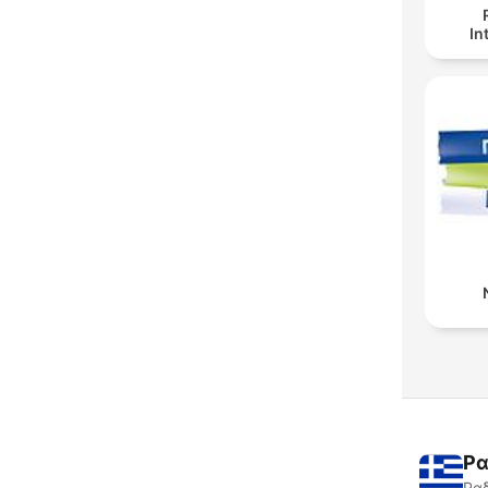
In
Ρα
Ραδ