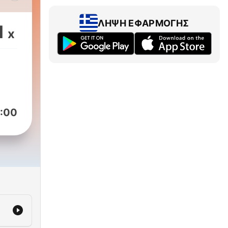
ΛΉΨΗ ΕΦΑΡΜΟΓΉΣ
1
x
ij
 en
an
 3
weer
:00