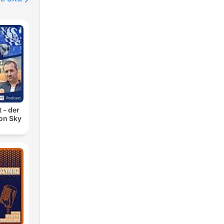
 - der
on Sky