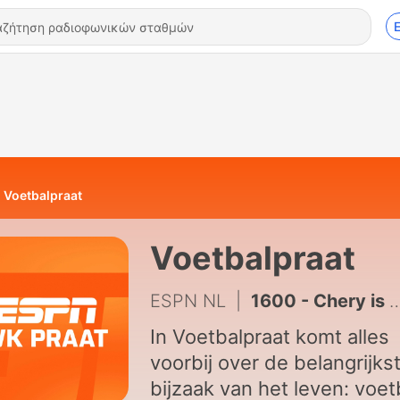
Voetbalpraat
Voetbalpraat
ESPN NL
|
1600 - Chery is een zekerheidje en zorgen om Telstar-spelers | S02E05
In Voetbalpraat komt alles
voorbij over de belangrijks
bijzaak van het leven: voet