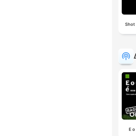
Shot
E o