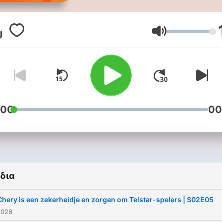
Elke maandag word je
bijgepraat over het laatste
nieuws in de VriendenLoter
Ένταση
Eredivisie met scherpe
analyses, pittige meningen
felle discussies. Zoals je v
ESPN gewend bent. Vanaf
augustus is Voetbalpraat 
:00
00
van maandag tot en met
donderdag te beluisteren.
δια
Chery is een zekerheidje en zorgen om Telstar-spelers | S02E05
2026