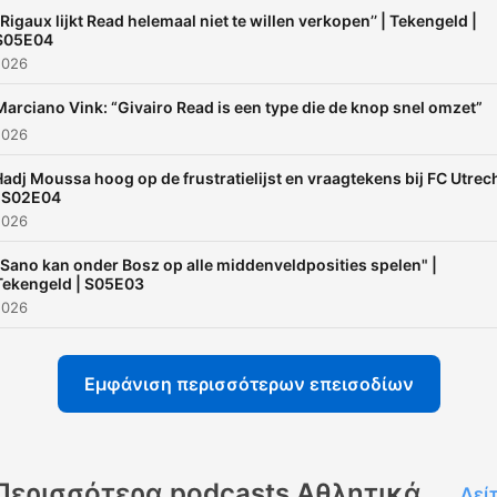
‘’Rigaux lijkt Read helemaal niet te willen verkopen’’ | Tekengeld |
S05E04
2026
Marciano Vink: “Givairo Read is een type die de knop snel omzet”
2026
adj Moussa hoog op de frustratielijst en vraagtekens bij FC Utrec
| S02E04
2026
“Sano kan onder Bosz op alle middenveldposities spelen" |
Tekengeld | S05E03
2026
Εμφάνιση περισσότερων επεισοδίων
Περισσότερα podcasts Αθλητικά
Δεί