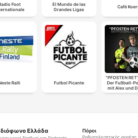
Radio Foot
El Mundo de las
Café Koer
ternationale
Grandes Ligas
"PFOSTEN RETT
Neste Ralli
Futbol Picante
Der Fußball-P
mit Alex und 
διόφωνο Ελλάδα
Πόροι
Ραδιοτηλεοπτικός φορέας
ιοφωνικοί Σταθμοί και Podcasts