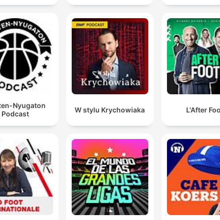
ten-Nyugaton
W stylu Krychowiaka
L'After Fo
Podcast