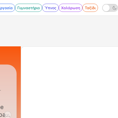
Εργασία
Γυμναστήριο
Ύπνος
Χαλάρωση
Ταξίδι
te
bal.