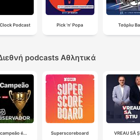
 Clock Podcast
Pick 'n' Popa
Τσάρλυ Ba
Διεθνή podcasts Αθλητικά
 campeão é...
Superscoreboard
VREAU SĂ Ș