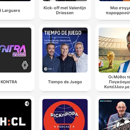
Kick-off met Valentijn
Μια στιγμ
l Larguero
Driessen
παραφροσύ
Οι Μύθοι τ
KONTRA
Tiempo de Juego
Παγκόσμι
Κυπέλλου με
Θανάση Λά