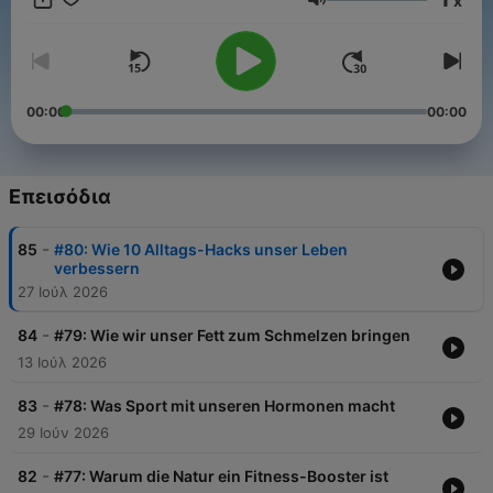
x
Experte einfache Übungen für zwischendurch vor – damit jeder
Ένταση
FIT & GESUND bleibt. Alle 14 Tage montags neu
00:00
00:00
Επεισόδια
-
85
#80: Wie 10 Alltags-Hacks unser Leben
verbessern
27 Ιούλ 2026
-
84
#79: Wie wir unser Fett zum Schmelzen bringen
13 Ιούλ 2026
-
83
#78: Was Sport mit unseren Hormonen macht
29 Ιούν 2026
-
82
#77: Warum die Natur ein Fitness-Booster ist