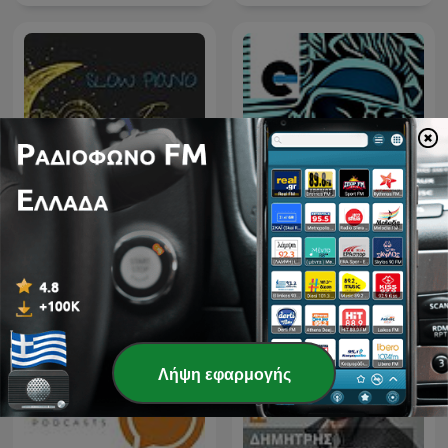
Slow Piano for Sleep -
ETCH RADIO [Techno,
Music for Sleep,
Tech House, House
Meditation and Relaxation
Music]
Λήψη εφαρμογής