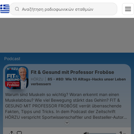
Podcast
Fit & Gesund mit Professor Froböse
HÖRZU
|
85 - #80: Wie 10 Alltags-Hacks unser Leben
verbessern
Warum sind Muskeln so wichtig? Woran erkennt man einen
Muskelabbau? Wie viel Bewegung stärkt das Gehirn? FIT &
GESUND MIT PROFESSOR FROBÖSE verrät überraschende
Fakten, Tipps und Tricks. In dem Podcast der Zeitschrift
HÖRZU verspricht Sportwissenschaftler und Bestseller-Autor
Prof. Ingo Froböse: „Wir schauen in den Körper hinein – und
sagen, was wir für ihn tun können.“ Außerdem stellt der
1