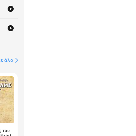
τε όλα
ς του
 Ντόιλ