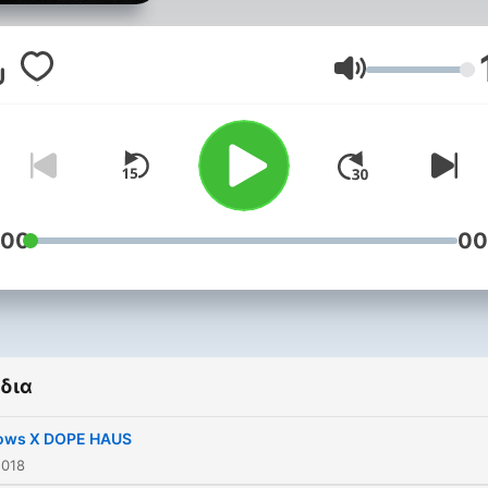
produced in Toronto;
broadcast in Vancouver
biweekly SATURDAY 9-10
Ένταση
PST CJSF 90.1FM
:00
00
δια
ows X DOPE HAUS
2018