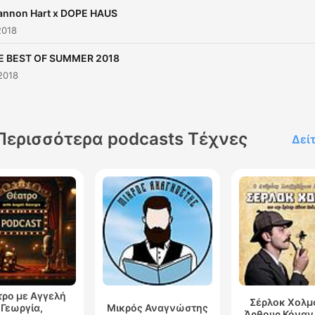
annon Hart x DOPE HAUS
2018
E BEST OF SUMMER 2018
2018
Περισσότερα podcasts Τέχνες
Δεί
ρο με Αγγελή
Σέρλοκ Χολμ
Γεωργία,
Μικρός Αναγνώστης
Άρθουρ Κόναν