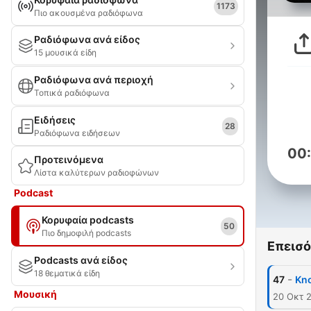
1173
Πιο ακουσμένα ραδιόφωνα
Ραδιόφωνα ανά είδος
15 μουσικά είδη
Ραδιόφωνα ανά περιοχή
Τοπικά ραδιόφωνα
Ειδήσεις
28
Ραδιόφωνα ειδήσεων
00
Προτεινόμενα
Λίστα καλύτερων ραδιοφώνων
Podcast
Κορυφαία podcasts
50
Πιο δημοφιλή podcasts
Επεισό
Podcasts ανά είδος
18 θεματικά είδη
-
47
Kn
Μουσική
20 Οκτ 