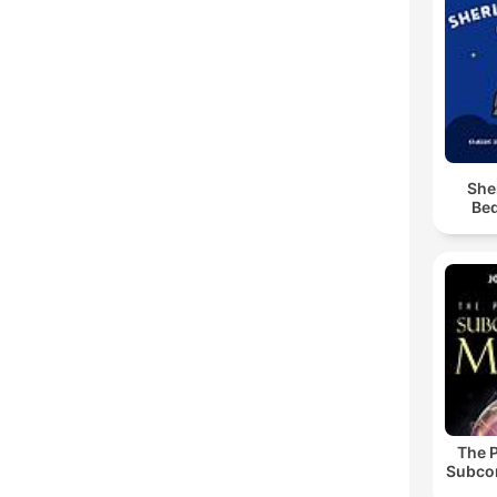
She
Bed
The 
Subco