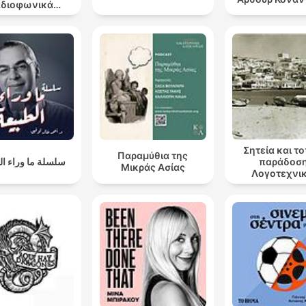
αδιοφωνικά
ατρικά έργα
Σητεία και τ
Παραμύθια της
سلسلة ما وراء ال
παράδοση
Μικράς Ασίας
Λογοτεχνι
αναγνώσεις
τόπου μο