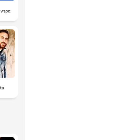
έντρα
ta