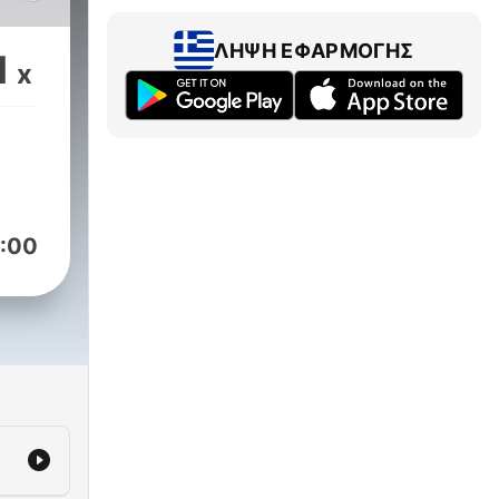
ΛΉΨΗ ΕΦΑΡΜΟΓΉΣ
1
x
pm
:00