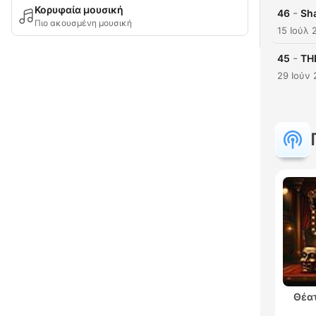
Κορυφαία μουσική
-
46
Sh
Πιο ακουσμένη μουσική
15 Ιούλ 
-
45
TH
29 Ιούν 
Θέατ