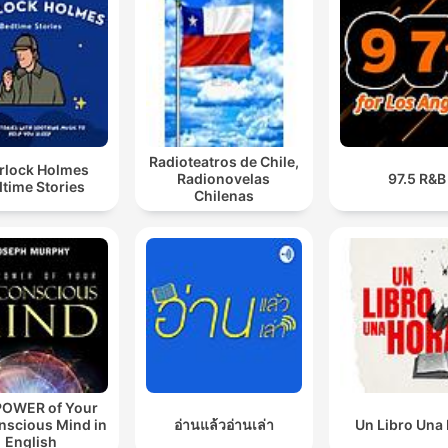
Radioteatros de Chile,
rlock Holmes
Radionovelas
97.5 R&B
time Stories
Chilenas
POWER of Your
nscious Mind in
อ่านแล้วอ่านเล่า
Un Libro Una
English