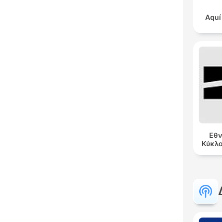
Aquí
Εθν
Κύκλ