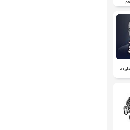
ρ
θε
طبيعة