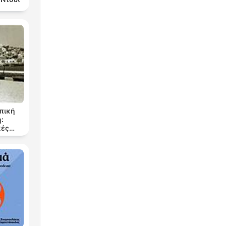
οπική
:
κές
 του
υ