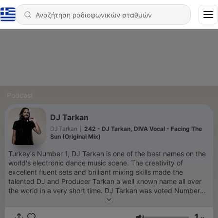
Podcast
DJ Tarkan
DJ Tarkan
|
242 - DJ Tarkan, DIVA Vocal - Facing The
Sun (Original Mix)
Turkey's Number 1, DJ Tarkan is one of the best names on the
world's electronic dance music scene. The creativity of
excellent fluent sets and brilliant mixing skills made the
talented DJ and Producer Tarkan a well known name all over
the world in a very short time. DJ Tarkan was voted Number
78 in the world by DJ Magazine's poll in dance music and was
the first Turkish DJ and Producer who entered the Top 100
1