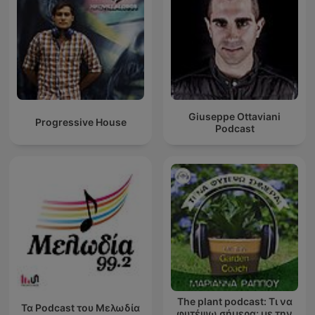
Giuseppe Ottaviani
Progressive House
Podcast
The plant podcast: Τι να
Τα Podcast του Μελωδία
φυτέψω σήμερα; με την