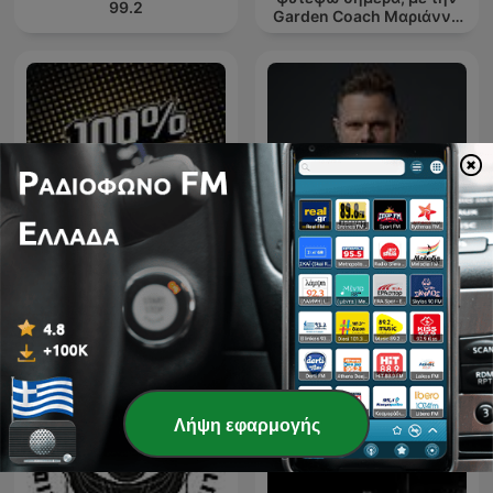
99.2
Garden Coach Μαριάννα
Ράππου
Downtown - House & Tech
100% 90
house
Λήψη εφαρμογής