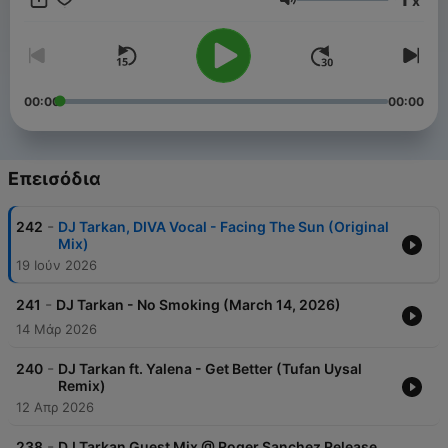
x
since the poll has started. For Bookings Worldwide please
Ένταση
contact Harman Demirci: harmandemirci@live.com
00:00
00:00
Επεισόδια
-
242
DJ Tarkan, DIVA Vocal - Facing The Sun (Original
Mix)
19 Ιούν 2026
-
241
DJ Tarkan - No Smoking (March 14, 2026)
14 Μάρ 2026
-
240
DJ Tarkan ft. Yalena - Get Better (Tufan Uysal
Remix)
12 Απρ 2026
-
238
DJ Tarkan Guest Mix @ Roger Sanchez Release