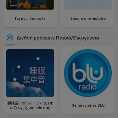
Για πες, δάσκαλε
Encore une histoire
Διεθνή podcasts Παιδιά/Οικογένεια
睡眠音 | ホワイトノイズ (す
Generaciones BLU
いみんおと, suimin oto)