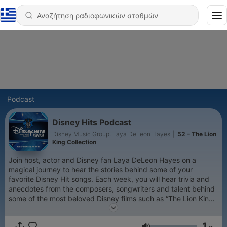
Podcast
Disney Hits Podcast
Disney Music Group, Laya DeLeon Hayes
|
52 - The Lion
King Collection
Join host, actor and Disney fan Laya DeLeon Hayes on a
magical journey to hear the stories behind some of your
favorite Disney Hit songs. Each week, you will hear trivia and
anecdotes from the composers, songwriters and talent behind
some of the most beloved Disney films such as “The Lion King,”
“Frozen,” “Coco,” “Moana,” “Encanto” and so much more!
1