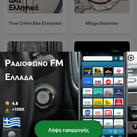
True Crime Αλα Ελληνικά
Μέχρι Θανάτου
Mørkeland
CRIMES • Histoires Vraies
Λήψη εφαρμογής