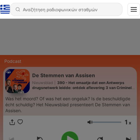
Podcast
De Stemmen van Assisen
Nieuwsblad
|
390 - Het omaatje dat een Antwerps
drugsnetwerk leidde: ontdek aflevering 3 van Criminele
Vrouwen
Was het moord? Of was het een ongeluk? Is de beschuldigde
écht schuldig? Het Nieuwsblad presenteert De Stemmen van
Assisen.
1
x
Ένταση