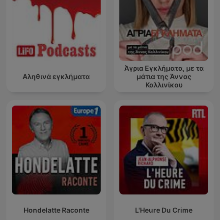
Άγρια Εγκλήματα, με τα
Αληθινά εγκλήματα
μάτια της Άννας
Καλλινίκου
Hondelatte Raconte
L'Heure Du Crime