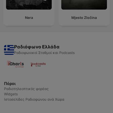
Nera
Mjesto Zločina
Ραδιόφωνο Ελλάδα
Ραδιοφωνικοί Σταθμοί και Podcasts
Πόροι
Ραδιοτηλεοπτικός φορέας
Widgets
Ιστοσελίδες Ραδιοφώνου ανά Χώρα