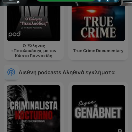
Ο Έλληνας
«Πεταλούδας», με τον
True Crime Documentary
Κώστα Γιαννακίδη
Διεθνή podcasts Αληθινά εγκλήματα