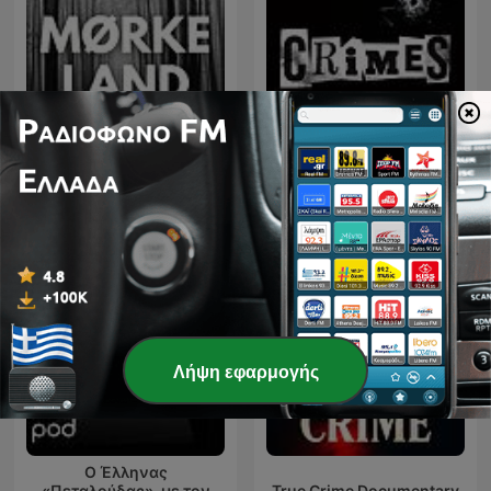
Mørkeland
CRIMES • Histoires Vraies
Λήψη εφαρμογής
Ο Έλληνας
«Πεταλούδας», με τον
True Crime Documentary