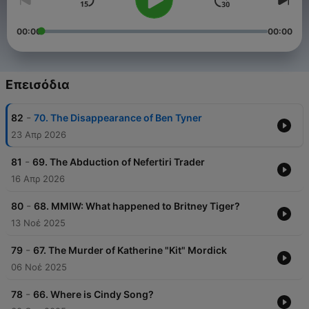
00:00
00:00
Επεισόδια
-
82
70. The Disappearance of Ben Tyner
23 Απρ 2026
-
81
69. The Abduction of Nefertiri Trader
16 Απρ 2026
-
80
68. MMIW: What happened to Britney Tiger?
13 Νοέ 2025
-
79
67. The Murder of Katherine "Kit" Mordick
06 Νοέ 2025
-
78
66. Where is Cindy Song?