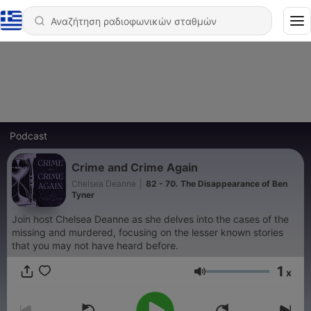
Podcast
Crime and Crime Again
Chelsea Deanne
|
82 - 70. The Disappearance of Ben
Tyner
Join host Chelsea Deanne as she delves into the cases of the
missing and murdered, focusing on the lesser known stories
that you may not have heard before.
1
x
Ένταση