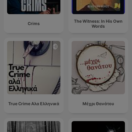
The Witness: In His Own
Crims
Words
True Crime Αλα Ελληνικά
Μέχρι Θανάτου