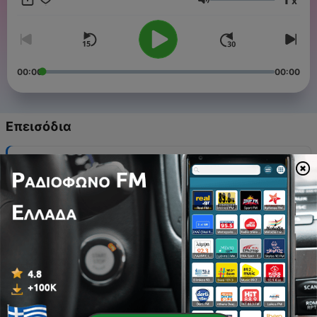
x
φέρνεις εσύ την ποιότητα αυτή στη δραστηριότητα. Παρεάκι
Ένταση
μου σε αυτο το ταξίδι ο Γιωργακος 💖 Instagram
@thecraftroomgr @craftroomshop
00:00
00:00
Επεισόδια
-
13
11 | Φτιάχνουμε μια ιστορία;
16 Ιούλ 2020
-
11
09 | Πως να ετοιμασουμε το παιδικο παρτυ
16 Ιούλ 2020
-
8
07 | Τι εμαθα απο τον κυριο Πετρο για τις
μελισσες...
11 Ιούν 2020
-
6
05 | Ο Γιωργος με τσακωσε!