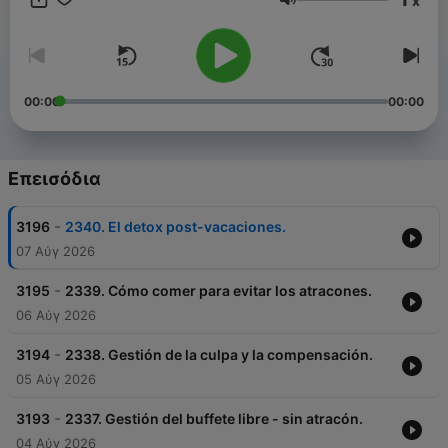
x
crónicas, pasando por la importancia de la salud mental en la
Ένταση
relación con la comida, este espacio es ideal para quienes
buscan información veraz y consejos prácticos para llevar un
estilo de vida saludable sin obsesionarse con las cifras.
¡Acompáñanos cada día y aprende a comer de manera
equilibrada y consciente!
00:00
00:00
Conviértete en un supporter de este podcast:
https://www.spreaker.com/podcast/comiendo-con-maria-
nutricion--2497272/support
.
Επεισόδια
-
3196
2340. El detox post-vacaciones.
07 Αύγ 2026
-
3195
2339. Cómo comer para evitar los atracones.
06 Αύγ 2026
-
3194
2338. Gestión de la culpa y la compensación.
05 Αύγ 2026
-
3193
2337. Gestión del buffete libre - sin atracón.
04 Αύγ 2026