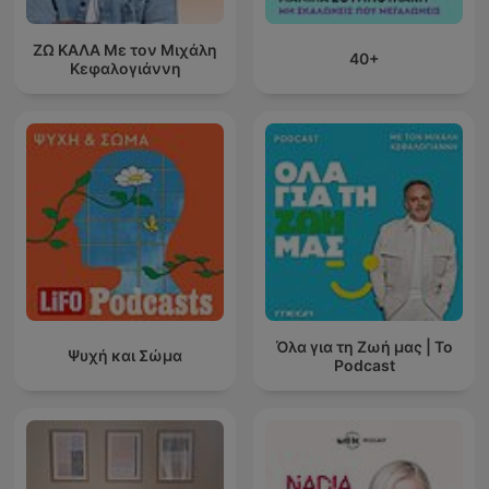
ΖΩ ΚΑΛΑ Με τον Μιχάλη
40+
Κεφαλογιάννη
Όλα για τη Ζωή μας | Το
Ψυχή και Σώμα
Podcast