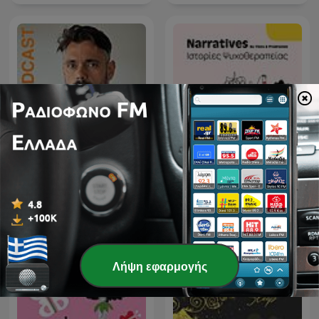
Narratives Ιστορίες
Στο Βάθος της Ψυχής
Ψυχοθεραπείας
Λήψη εφαρμογής