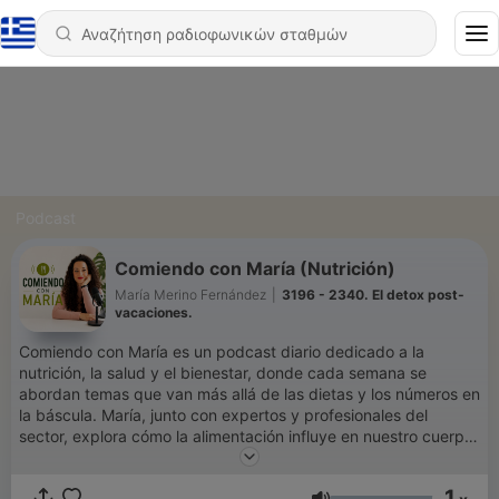
Podcast
Comiendo con María (Nutrición)
María Merino Fernández
|
3196 - 2340. El detox post-
vacaciones.
Comiendo con María es un podcast diario dedicado a la
nutrición, la salud y el bienestar, donde cada semana se
abordan temas que van más allá de las dietas y los números en
la báscula. María, junto con expertos y profesionales del
sector, explora cómo la alimentación influye en nuestro cuerpo
y mente, con un enfoque cercano, accesible y libre de juicios.
Desde la pérdida de peso hasta el cuidado de enfermedades
1