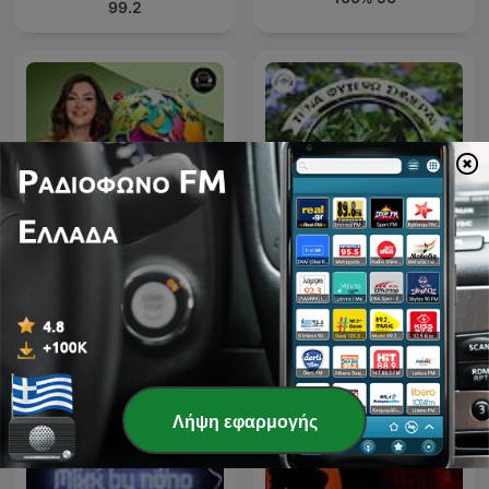
99.2
The plant podcast: Τι να
Στον κόσμο της Μαρίας,
φυτέψω σήμερα; με την
με τη Μαρία Γεωργάκαινα
Garden Coach Μαριάννα
Ράππου
Λήψη εφαρμογής