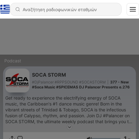
Podcast
SOCA STORM
#DjPalancer #RPPSOUND #SOCASTORM
|
377 - New
#Soca Music #SPICEMAS DJ Palancer Presents e.276
Get ready to experience the electrifying energy of SOCA
music, the Caribbean's #1 dance music genre! Born in the
vibrant streets of Trinidad & Tobago, SOCA is the infectious
fusion of Calypso, rhythm, and passion. Join DJ #Palancer on
SOCA STORM, the ultimate weekly podcast that brings you the
hottest, most exclusive tracks from the Caribbean music
scene. Broadcasting live from Vancouver, Canada on CiTR FM
1