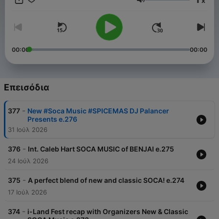
x
101.9, this show is a labor of love, curated and delivered with
Ένταση
no commercial restrictions. Expect: Infectious rhythms and
positive beats that'll uplift and energize you; weekly live music
mixes featuring the latest releases and hidden gems; a deep
dive into the rich culture and passion of the Caribbean
Subscribe now and join the SOCA revolution!
00:00
00:00
Επεισόδια
-
377
New #Soca Music #SPICEMAS DJ Palancer
Presents e.276
31 Ιούλ 2026
-
376
Int. Caleb Hart SOCA MUSIC of BENJAI e.275
24 Ιούλ 2026
-
375
A perfect blend of new and classic SOCA! e.274
17 Ιούλ 2026
-
374
i-Land Fest recap with Organizers New & Classic