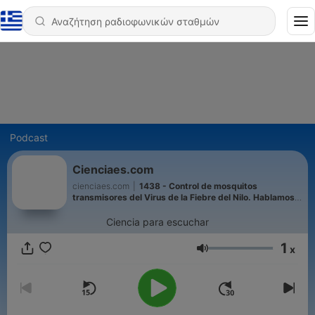
Podcast
Cienciaes.com
cienciaes.com
|
1438 - Control de mosquitos
transmisores del Virus de la Fiebre del Nilo. Hablamos
con Rubén Bueno - Hablando con Científicos
Ciencia para escuchar
1
x
Ένταση