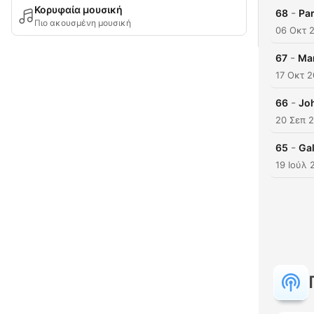
Κορυφαία μουσική
-
68
Par
Πιο ακουσμένη μουσική
06 Οκτ 
-
67
Mar
17 Οκτ 
-
66
Joh
20 Σεπ 
-
65
Gal
19 Ιούλ 