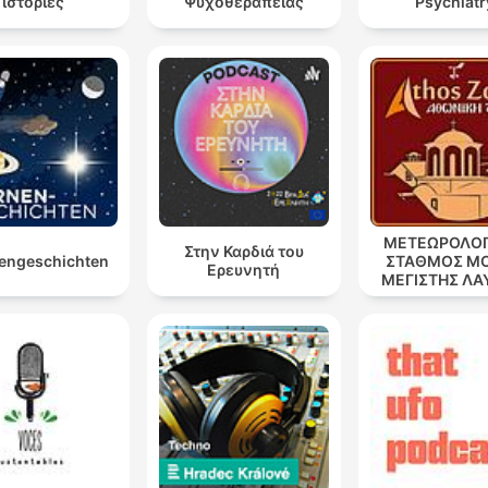
ιστορίες
Ψυχοθεραπείας
Psychiatr
ΜΕΤΕΩΡΟΛΟΓ
Στην Καρδιά του
engeschichten
ΣΤΑΘΜΟΣ Μ
Ερευνητή
ΜΕΓΙΣΤΗΣ ΛΑ
''ΑΘΩΣ''