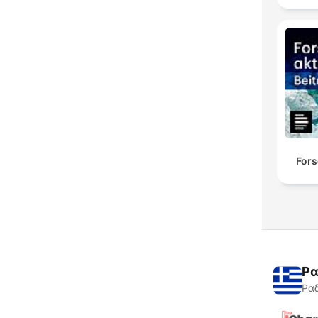
Fors
Ρα
Ραδ