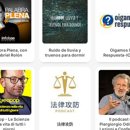
bra Plena, con
Ruido de lluvia y
Oigamos 
briel Rolón
truenos para dormir
Respuesta-I
p - Le Scienze
Il podcast 
a vita di tutti i
法律攻防
Piergiorgio Odi
giorni
Lezioni e Conf