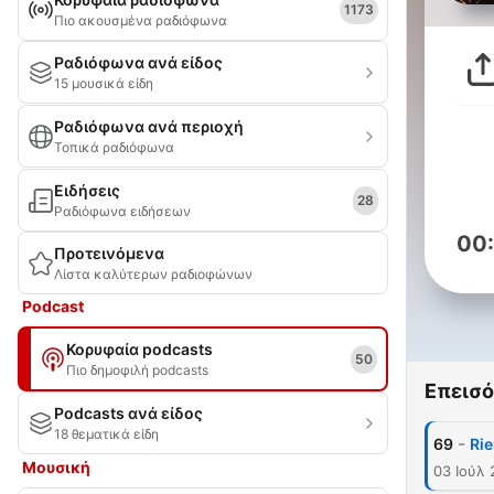
1173
Πιο ακουσμένα ραδιόφωνα
Ραδιόφωνα ανά είδος
15 μουσικά είδη
Ραδιόφωνα ανά περιοχή
Τοπικά ραδιόφωνα
Ειδήσεις
28
Ραδιόφωνα ειδήσεων
00
Προτεινόμενα
Λίστα καλύτερων ραδιοφώνων
Podcast
Κορυφαία podcasts
50
Πιο δημοφιλή podcasts
Επεισό
Podcasts ανά είδος
18 θεματικά είδη
-
69
Rie
Μουσική
03 Ιούλ 