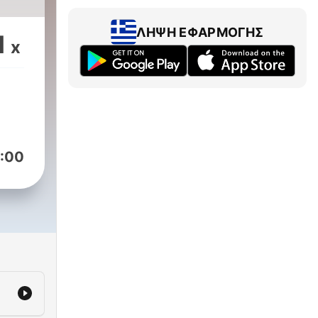
ΛΉΨΗ ΕΦΑΡΜΟΓΉΣ
1
x
:00