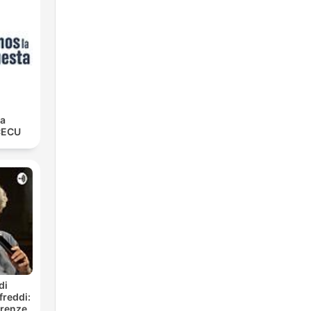
la
CECU
di
freddi:
erenze.