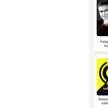
Pala
Ga
Geopo
nell