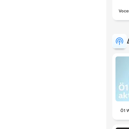
Voce
Ö1 W