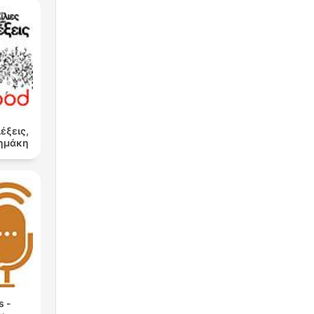
λέξεις,
Δημάκη
s -